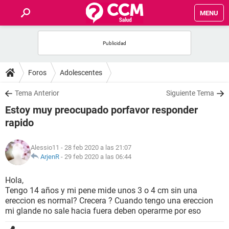
MENU
INICIO
FOROS
Foros
Adolescentes
SALUD
Tema Anterior
Siguiente Tema
Estoy muy preocupado porfavor responder
FAMILIA
rapido
NUTRICIÓN
Alessio11
- 28 feb 2020 a las 21:07
ArjenR
-
29 feb 2020 a las 06:44
BIENESTAR
Hola,
Tengo 14 años y mi pene mide unos 3 o 4 cm sin una
SEXUALIDAD
ereccion es normal? Crecera ? Cuando tengo una ereccion
mi glande no sale hacia fuera deben operarme por eso
GLOSARIO