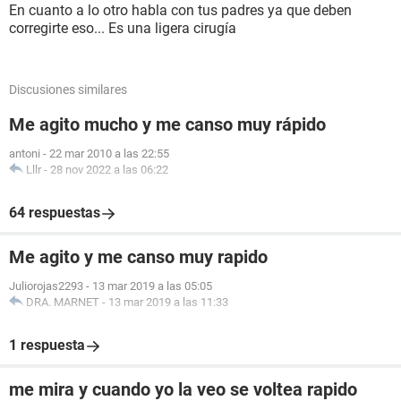
En cuanto a lo otro habla con tus padres ya que deben
corregirte eso... Es una ligera cirugía
Discusiones similares
Me agito mucho y me canso muy rápido
antoni
-
22 mar 2010 a las 22:55
Lllr
-
28 nov 2022 a las 06:22
64 respuestas
Me agito y me canso muy rapido
Juliorojas2293
-
13 mar 2019 a las 05:05
DRA. MARNET
-
13 mar 2019 a las 11:33
1 respuesta
me mira y cuando yo la veo se voltea rapido