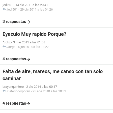
jedi501
-
14 dic 2011 a las 20:41
jedi501
-
29 dic 2011 a las 04:26
3 respuestas
Eyaculo Muy rapido Porque?
Arckz
-
3 mar 2011 a las 01:58
Jorge
-
6 jun 2018 a las 18:27
4 respuestas
Falta de aire, mareos, me canso con tan solo
caminar
brayanquintero
-
2 dic 2014 a las 00:17
Caterincorporan
-
25 ene 2018 a las 18:32
4 respuestas