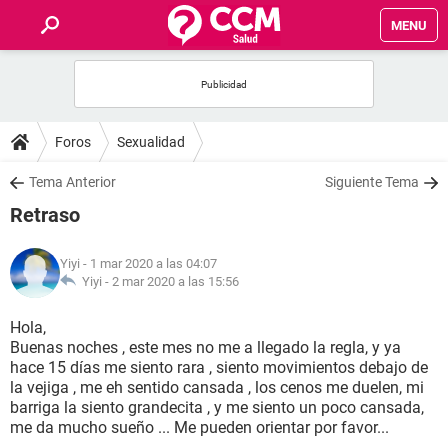
MENU
INICIO
FOROS
Foros
Sexualidad
SALUD
Tema Anterior
Siguiente Tema
Retraso
FAMILIA
Yiyi
- 1 mar 2020 a las 04:07
NUTRICIÓN
Yiyi -
2 mar 2020 a las 15:56
Hola,
BIENESTAR
Buenas noches , este mes no me a llegado la regla, y ya
hace 15 días me siento rara , siento movimientos debajo de
SEXUALIDAD
la vejiga , me eh sentido cansada , los cenos me duelen, mi
barriga la siento grandecita , y me siento un poco cansada,
me da mucho sueño ... Me pueden orientar por favor...
GLOSARIO