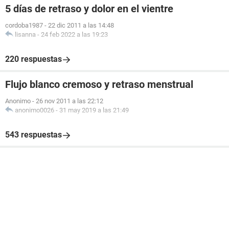
5 días de retraso y dolor en el vientre
cordoba1987
-
22 dic 2011 a las 14:48
lisanna
-
24 feb 2022 a las 19:23
220 respuestas
Flujo blanco cremoso y retraso menstrual
Anonimo
-
26 nov 2011 a las 22:12
anonimo0026
-
31 may 2019 a las 21:49
543 respuestas