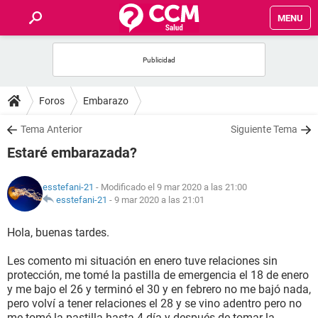
MENU
INICIO
FOROS
Foros
Embarazo
SALUD
Tema Anterior
Siguiente Tema
Estaré embarazada?
FAMILIA
esstefani-21
- Modificado el 9 mar 2020 a las 21:00
NUTRICIÓN
esstefani-21
-
9 mar 2020 a las 21:01
Hola, buenas tardes.
BIENESTAR
Les comento mi situación en enero tuve relaciones sin
SEXUALIDAD
protección, me tomé la pastilla de emergencia el 18 de enero
y me bajo el 26 y terminó el 30 y en febrero no me bajó nada,
pero volví a tener relaciones el 28 y se vino adentro pero no
GLOSARIO
me tomé la pastilla hasta 4 día y después de tomar la