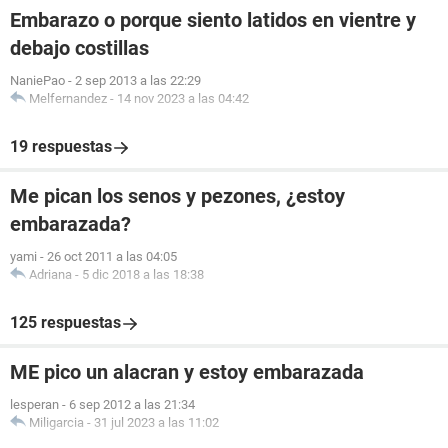
Embarazo o porque siento latidos en vientre y
debajo costillas
NaniePao
-
2 sep 2013 a las 22:29
Melfernandez
-
14 nov 2023 a las 04:42
19 respuestas
Me pican los senos y pezones, ¿estoy
embarazada?
yami
-
26 oct 2011 a las 04:05
Adriana
-
5 dic 2018 a las 18:38
125 respuestas
ME pico un alacran y estoy embarazada
lesperan
-
6 sep 2012 a las 21:34
Miligarcia
-
31 jul 2023 a las 11:02