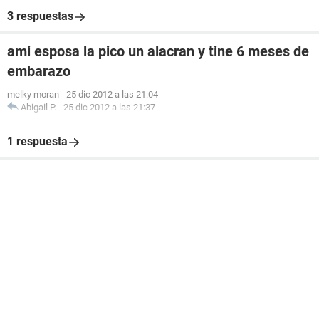
3 respuestas
ami esposa la pico un alacran y tine 6 meses de
embarazo
melky moran
-
25 dic 2012 a las 21:04
Abigail P.
-
25 dic 2012 a las 21:37
1 respuesta