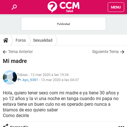
MENU
INICIO
FOROS
Foros
Sexualidad
SALUD
Tema Anterior
Siguiente Tema
Mi madre
FAMILIA
Tobias
- 12 mar 2020 a las 19:34
NUTRICIÓN
Ayo_9381
-
13 mar 2020 a las 04:37
Hola, quiero tener sexo com mi madre e ya tiene 30 años y
BIENESTAR
yo 12 años y la vi una noche en tanga cuando mi papa no
estava tiene un buen culo no es operado pero nunca a
SEXUALIDAD
blamos de eso quiero saber
Como decirle
GLOSARIO