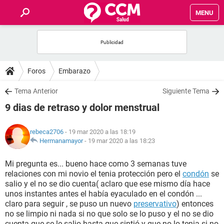
MENU
INICIO
FOROS
Foros
Embarazo
SALUD
Tema Anterior
Siguiente Tema
9 dias de retraso y dolor menstrual
FAMILIA
rebeca2706
- 19 mar 2020 a las 18:19
NUTRICIÓN
Hermanamayor
-
19 mar 2020 a las 18:23
Mi pregunta es... bueno hace como 3 semanas tuve
BIENESTAR
relaciones con mi novio el tenia protección pero el
condón
se
salio y el no se dio cuenta( aclaro que ese mismo día hace
SEXUALIDAD
unos instantes antes el había eyaculado en el condón ...
claro para seguir , se puso un nuevo
preservativo
) entonces
no se limpio ni nada si no que solo se lo puso y el no se dio
GLOSARIO
cuenta que se le salio hasta que sintió y que no lo tenia si no