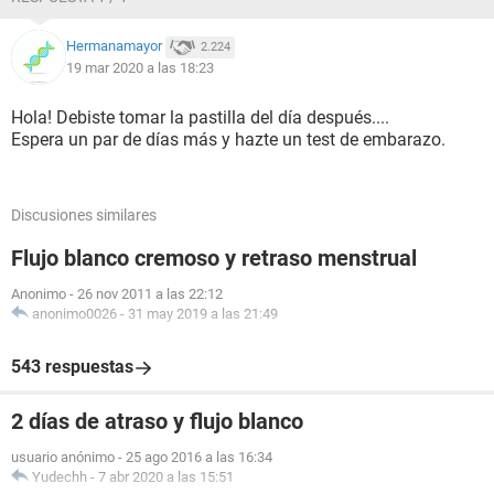
Hermanamayor
2.224
19 mar 2020 a las 18:23
Hola! Debiste tomar la pastilla del día después....
Espera un par de días más y hazte un test de embarazo.
Discusiones similares
Flujo blanco cremoso y retraso menstrual
Anonimo
-
26 nov 2011 a las 22:12
anonimo0026
-
31 may 2019 a las 21:49
543 respuestas
2 días de atraso y flujo blanco
usuario anónimo
-
25 ago 2016 a las 16:34
Yudechh
-
7 abr 2020 a las 15:51