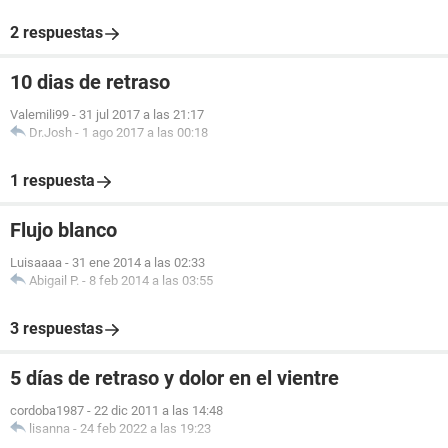
2 respuestas
10 dias de retraso
Valemili99
-
31 jul 2017 a las 21:17
Dr.Josh
-
1 ago 2017 a las 00:18
1 respuesta
Flujo blanco
Luisaaaa
-
31 ene 2014 a las 02:33
Abigail P.
-
8 feb 2014 a las 03:55
3 respuestas
5 días de retraso y dolor en el vientre
cordoba1987
-
22 dic 2011 a las 14:48
lisanna
-
24 feb 2022 a las 19:23