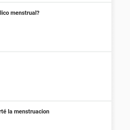
lico menstrual?
orté la menstruacion