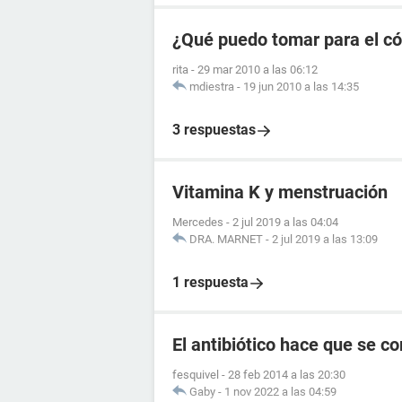
¿Qué puedo tomar para el có
rita
-
29 mar 2010 a las 06:12
mdiestra
-
19 jun 2010 a las 14:35
3 respuestas
Vitamina K y menstruación
Mercedes
-
2 jul 2019 a las 04:04
DRA. MARNET
-
2 jul 2019 a las 13:09
1 respuesta
El antibiótico hace que se c
fesquivel
-
28 feb 2014 a las 20:30
Gaby
-
1 nov 2022 a las 04:59