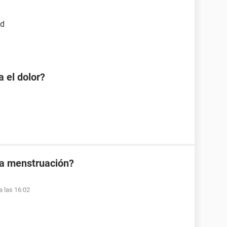
ad
 el dolor?
la menstruación?
a las 16:02