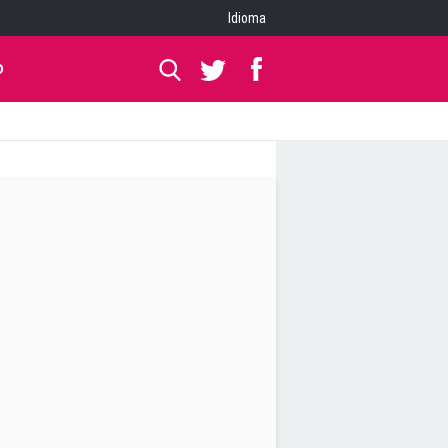
Idioma
O