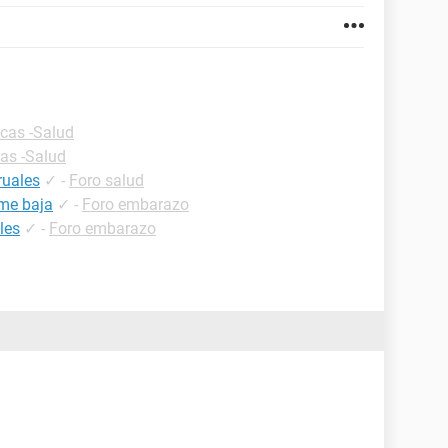
icas -Salud
cas -Salud
ruales
✓
-
Foro salud
 me baja
✓
-
Foro embarazo
les
✓
-
Foro embarazo