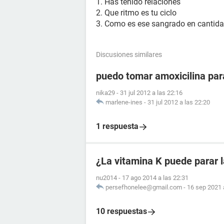
1. Has tenido relaciones
2. Que ritmo es tu ciclo
3. Como es ese sangrado en cantid
Discusiones similares
puedo tomar amoxicilina para
nika29
-
31 jul 2012 a las 22:16
marlene-ines
-
31 jul 2012 a las 22:20
1 respuesta
¿La vitamina K puede parar 
nu2014
-
17 ago 2014 a las 22:31
persefhonelee@gmail.com
-
16 sep 2021 
10 respuestas