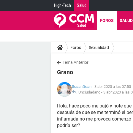
High-Tech
Salud
FOROS
SALUD
Foros
Sexualidad
Tema Anterior
Grano
SusanDean
- 3 abr 2020 a las 07:50
Unciudadano -
3 abr 2020 a las 
Hola, hace poco me bajó y note que 
después de que se me terminó el pe
inflamada no me provoca comenzó n
podría ser?