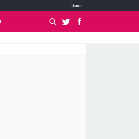
Idioma
O