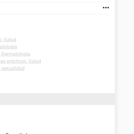
s -Salud
atología
 -Dermatología
has prácticas -Salud
 sexualidad