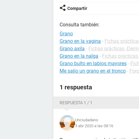
Compartir
Consulta también:
Grano
Grano en la vagina
-
Fichas práctica
Grano axila
-
Fichas prácticas -Derm
Grano en la nalga
-
Fichas prácticas
Grano bulto en labios mayores
-
Fic
Me salio un grano en el tronco
-
Foro
1 respuesta
RESPUESTA 1 / 1
Unciudadano
3 abr 2020 a las 08:16