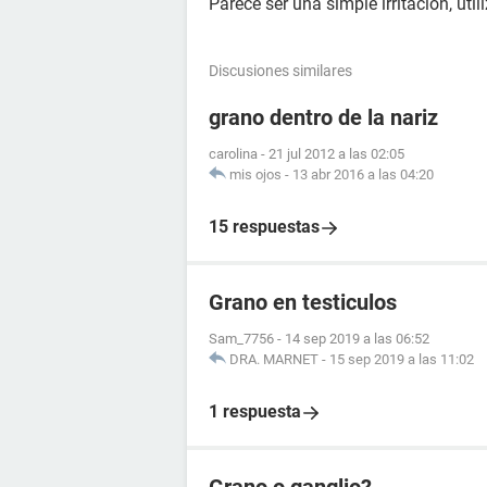
Parece ser una simple irritación, uti
Discusiones similares
grano dentro de la nariz
carolina
-
21 jul 2012 a las 02:05
mis ojos
-
13 abr 2016 a las 04:20
15 respuestas
Grano en testiculos
Sam_7756
-
14 sep 2019 a las 06:52
DRA. MARNET
-
15 sep 2019 a las 11:02
1 respuesta