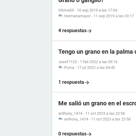
Grano o ganglio?
SilvinaSil
-
10 sep 2019 a las 17:04
Hermanamayor
-
11 sep 2019 a las 03:17
4 respuestas
Tengo un grano en la palma 
Josef1123
-
1 feb 2022 a las 09:16
Puma
-
17 jul 2022 a las 04:40
1 respuesta
Me salió un grano en el escr
anthony_1474
-
11 oct 2023 a las 23:58
anthony_1474
-
11 oct 2023 a las 23:58
0 respuestas