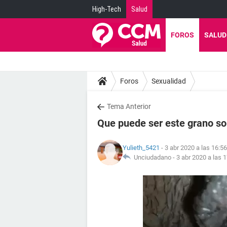
High-Tech
Salud
FOROS
SALUD
Foros
Sexualidad
Tema Anterior
Que puede ser este grano so
Yulieth_5421
- 3 abr 2020 a las 16:56
Unciudadano -
3 abr 2020 a las 