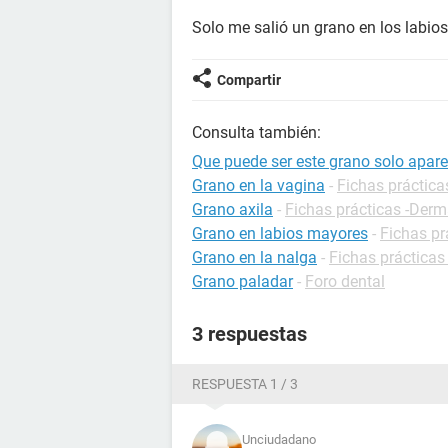
Solo me salió un grano en los labios
Compartir
Consulta también:
Que puede ser este grano solo apar
Grano en la vagina
-
Fichas práctica
Grano axila
-
Fichas prácticas -Derm
Grano en labios mayores
-
Fichas pr
Grano en la nalga
-
Fichas prácticas
Grano paladar
-
Foro dental
3 respuestas
RESPUESTA 1 / 3
Unciudadano