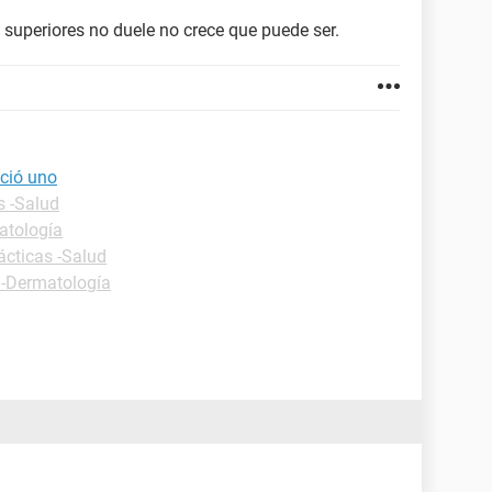
 superiores no duele no crece que puede ser.
eció uno
s -Salud
atología
ácticas -Salud
 -Dermatología