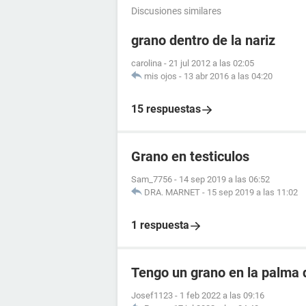
Discusiones similares
grano dentro de la nariz
carolina
-
21 jul 2012 a las 02:05
mis ojos
-
13 abr 2016 a las 04:20
15 respuestas
Grano en testiculos
Sam_7756
-
14 sep 2019 a las 06:52
DRA. MARNET
-
15 sep 2019 a las 11:02
1 respuesta
Tengo un grano en la palma 
Josef1123
-
1 feb 2022 a las 09:16