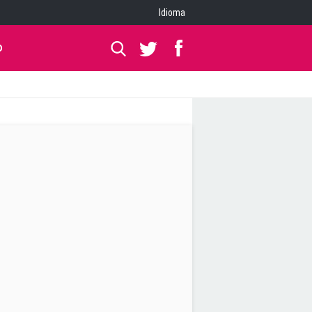
Idioma
O