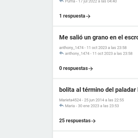
Puma
-
17 jul 2022 a las 04:40
1 respuesta
Me salió un grano en el escr
anthony_1474
-
11 oct 2023 a las 23:58
anthony_1474
-
11 oct 2023 a las 23:58
0 respuestas
bolita al término del paladar
Marieta4524
-
25 jun 2014 a las 22:55
Maria
-
30 ene 2023 a las 23:53
25 respuestas