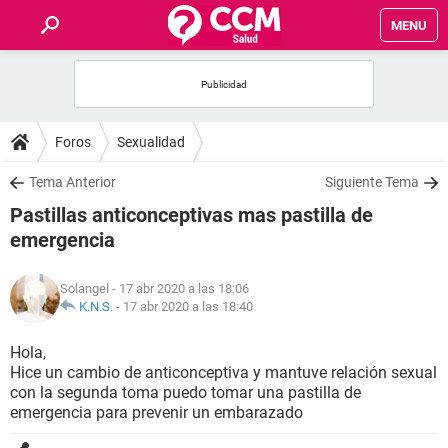
MENU
INICIO
FOROS
Foros
Sexualidad
SALUD
Tema Anterior
Siguiente Tema
Pastillas anticonceptivas mas pastilla de
FAMILIA
emergencia
NUTRICIÓN
Solangel
- 17 abr 2020 a las 18:06
K.N.S.
-
17 abr 2020 a las 18:40
BIENESTAR
Hola,
Hice un cambio de anticonceptiva y mantuve relación sexual
SEXUALIDAD
con la segunda toma puedo tomar una pastilla de
emergencia para prevenir un embarazado
GLOSARIO