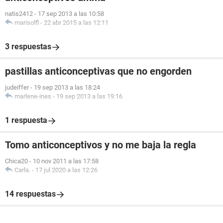
natis2412
-
17 sep 2013 a las 10:58
marisolfl
-
22 abr 2015 a las 12:11
3 respuestas
pastillas anticonceptivas que no engorden
judeiffer
-
19 sep 2013 a las 18:24
marlene-ines
-
19 sep 2013 a las 19:16
1 respuesta
Tomo anticonceptivos y no me baja la regla
Chica20
-
10 nov 2011 a las 17:58
Carla.
-
17 jul 2020 a las 12:26
14 respuestas