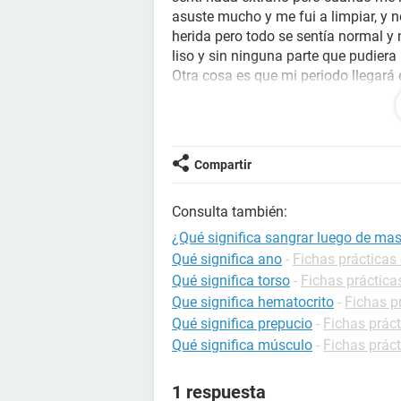
asuste mucho y me fui a limpiar, y 
herida pero todo se sentía normal y
liso y sin ninguna parte que pudier
Otra cosa es que mi periodo llegará 
eso, o es posible que me haya roto 
sangre.
Estoy muy preocupada, eso podría t
en terminar en el hospital por mastu
Compartir
Por favooor se los agradecería:(
Consulta también:
¿Qué significa sangrar luego de ma
Qué significa ano
-
Fichas prácticas 
Qué significa torso
-
Fichas práctica
Que significa hematocrito
-
Fichas p
Qué significa prepucio
-
Fichas práct
Qué significa músculo
-
Fichas práct
1 respuesta