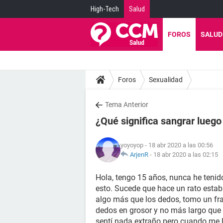
High-Tech
Salud
FOROS
SALUD
Foros
Sexualidad
Tema Anterior
¿Qué significa sangrar lueg
yoyoyop
- 18 abr 2020 a las 00:56
ArjenR
-
18 abr 2020 a las 02:15
Hola, tengo 15 años, nunca he tenid
esto. Sucede que hace un rato est
algo más que los dedos, tomo un f
dedos en grosor y no más largo que
sentí nada extraño pero cuando me l