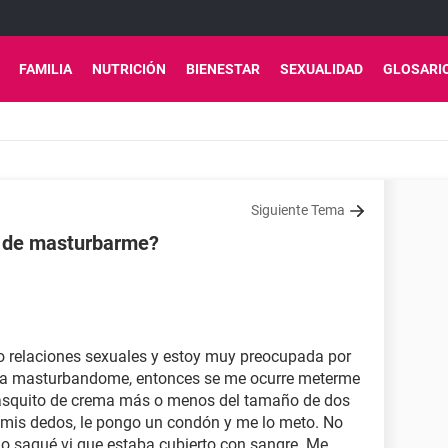
FAMILIA
NUTRICIÓN
BIENESTAR
SEXUALIDAD
GLOSARI
Siguiente Tema
o de masturbarme?
o relaciones sexuales y estoy muy preocupada por
aba masturbandome, entonces se me ocurre meterme
rasquito de crema más o menos del tamaño de dos
 mis dedos, le pongo un condón y me lo meto. No
o saqué vi que estaba cubierto con sangre. Me