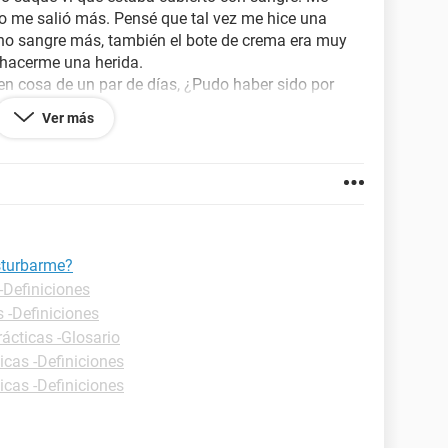
no me salió más. Pensé que tal vez me hice una
 no sangre más, también el bote de crema era muy
a hacerme una herida.
en cosa de un par de días, ¿Pudo haber sido por
el himen? No lo sé porque ya no tengo nada de
Ver más
raerme consecuencias malas? No quiero ni pensar
rbarme jdlajd
sturbarme?
-Definiciones
s -Definiciones
rácticas -Glosario
icas -Definiciones
icas -Definiciones