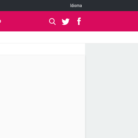
Idioma
O