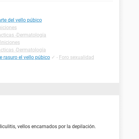
arte del vello púbico
niciones
ácticas -Dermatología
finiciones
ácticas -Dermatología
 rasuro el vello púbico
✓
-
Foro sexualidad
1
iculitis, vellos encarnados por la depilación.