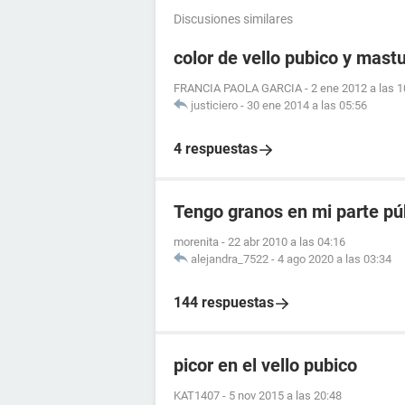
Discusiones similares
color de vello pubico y mast
FRANCIA PAOLA GARCIA
-
2 ene 2012 a las 1
justiciero
-
30 ene 2014 a las 05:56
4 respuestas
Tengo granos en mi parte pú
morenita
-
22 abr 2010 a las 04:16
alejandra_7522
-
4 ago 2020 a las 03:34
144 respuestas
picor en el vello pubico
KAT1407
-
5 nov 2015 a las 20:48