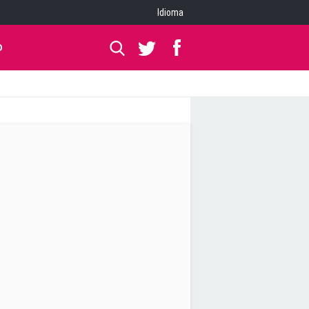
Idioma
O