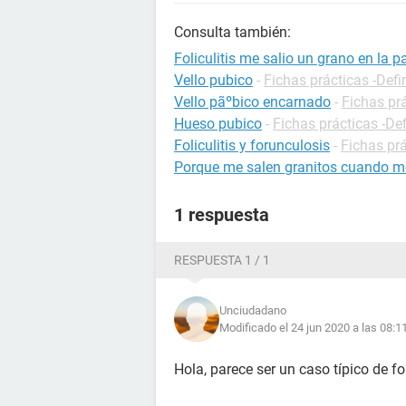
Consulta también:
Foliculitis me salio un grano en la p
Vello pubico
-
Fichas prácticas -Defi
Vello pãºbico encarnado
-
Fichas pr
Hueso pubico
-
Fichas prácticas -De
Foliculitis y forunculosis
-
Fichas pr
Porque me salen granitos cuando me
1 respuesta
RESPUESTA 1 / 1
Unciudadano
Modificado el 24 jun 2020 a las 08:1
Hola, parece ser un caso típico de fol