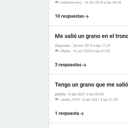
marlene-ines
-
14 dic 2018 a las 04:38
10 respuestas
Me salió un grano en el tron
Alejandro
-
24 nov 2015 a las 11:37
Htelra
-
16 oct 2023 a las 01:50
3 respuestas
Tengo un grano que me salió 
pabl0p
-
8 abr 2021 a las 05:59
Javier_3376
-
8 abr 2021 a las 21:05
1 respuesta