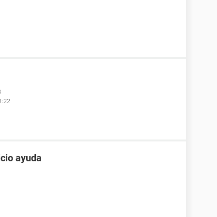
3
1:22
icio ayuda