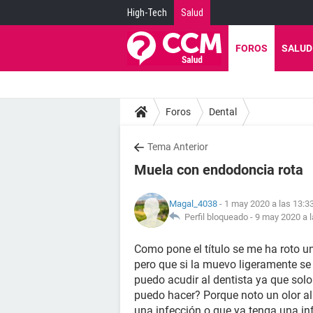
High-Tech
Salud
FOROS
SALUD
Foros
Dental
Tema Anterior
Muela con endodoncia rota
Magal_4038
- 1 may 2020 a las 13:3
Perfil bloqueado -
9 may 2020 a l
Como pone el título se me ha roto u
pero que si la muevo ligeramente se 
puedo acudir al dentista ya que solo
puedo hacer? Porque noto un olor al
una infección o que ya tenga una in