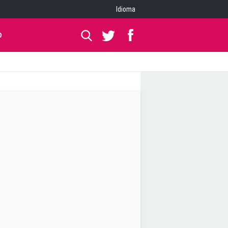
Idioma
O