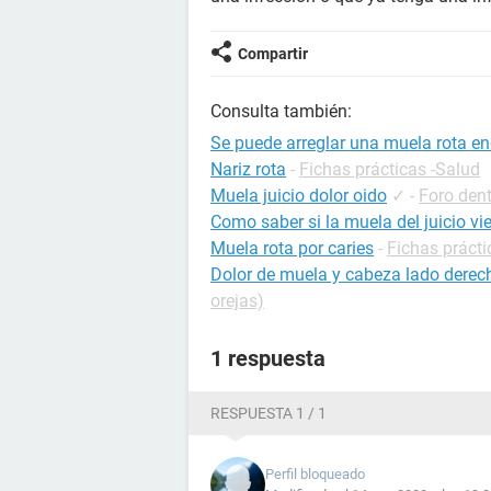
Compartir
Consulta también:
Se puede arreglar una muela rota 
Nariz rota
-
Fichas prácticas -Salud
Muela juicio dolor oido
✓
-
Foro dent
Como saber si la muela del juicio vi
Muela rota por caries
-
Fichas prácti
Dolor de muela y cabeza lado derec
orejas)
1 respuesta
RESPUESTA 1 / 1
Perfil bloqueado