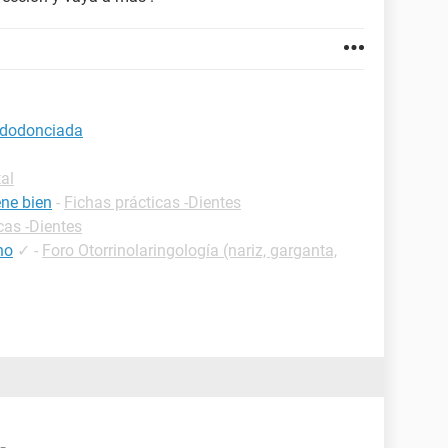
endodonciada
al
ene bien
-
Fichas prácticas -Dientes
cas -Dientes
ho
✓
-
Foro Otorrinolaringología (nariz, garganta,