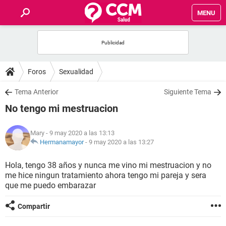
MENU
INICIO
FOROS
Foros
Sexualidad
SALUD
Tema Anterior
Siguiente Tema
No tengo mi mestruacion
FAMILIA
Mary
- 9 may 2020 a las 13:13
NUTRICIÓN
Hermanamayor
-
9 may 2020 a las 13:27
Hola, tengo 38 años y nunca me vino mi mestruacion y no
BIENESTAR
me hice ningun tratamiento ahora tengo mi pareja y sera
que me puedo embarazar
SEXUALIDAD
Compartir
GLOSARIO