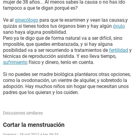
mujer de 38 años... Al menos sabes la causa o no has ido
tampoco a que te digan porqué es?
Ve al
ginecólogo
para que te examinen y vean las causas,y
quizás si tienes todos tus órganos bien y hay algún
óvulo
sano haya alguna posibilidad.
Pero ya te digo que de forma natural va a ser difícil, sino
imposible, que quedes embarazada, y si hay alguna
posibilidad va a ser recurriendo a tratamientos de
fertilidad
y
técnicas de reproducción asistida. Y eso lleva tiempo,
sufrimiento
físico y dinero, tenlo en cuenta.
Si no puedes ser madre biológica plantéaros otras opciones,
como la ovodonación, un vientre de alquiler, y sobretodo la
adopción. Hay muchos niños sin hogar que necesitan unos
padres que los quieran y los cuiden.
Discusiones similares
Cortar la menstruación
Yoeysix
-
18 oct 2012 a las 06:34