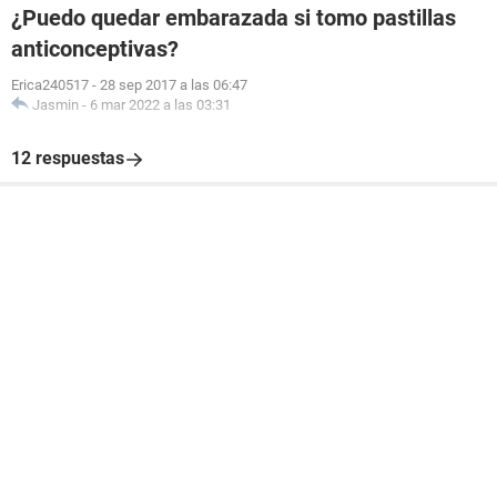
¿Puedo quedar embarazada si tomo pastillas
anticonceptivas?
Erica240517
-
28 sep 2017 a las 06:47
Jasmin
-
6 mar 2022 a las 03:31
12 respuestas