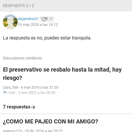
RESPUESTA 2 / 2
alejandrox21
17
10 may 2020 a las 14:12
La respuesta es no, puedes estar tranquila.
Discusiones similares
El preservativo se resbalo hasta la mitad, hay
riesgo?
Caro_f84
-
6 mar 2016 a las 21:35
Dari
-
2 ene 2022 a las 00:35
7 respuestas
¿COMO ME PAJEO CON MI AMIGO?
matsss123
-
29 dic 2016 a las 20:22