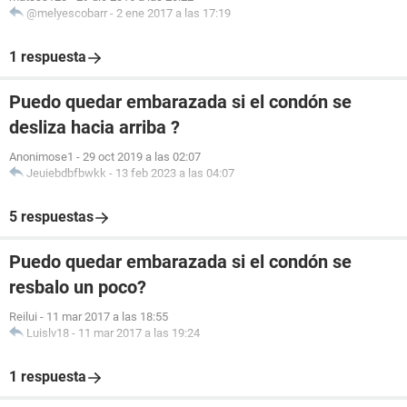
@melyescobarr
-
2 ene 2017 a las 17:19
1 respuesta
Puedo quedar embarazada si el condón se
desliza hacia arriba ?
Anonimose1
-
29 oct 2019 a las 02:07
Jeuiebdbfbwkk
-
13 feb 2023 a las 04:07
5 respuestas
Puedo quedar embarazada si el condón se
resbalo un poco?
Reilui
-
11 mar 2017 a las 18:55
Luislv18
-
11 mar 2017 a las 19:24
1 respuesta