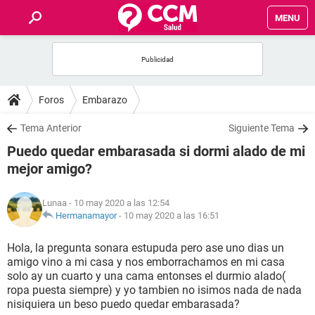
MENU
INICIO
FOROS
Foros
Embarazo
SALUD
Tema Anterior
Siguiente Tema
Puedo quedar embarasada si dormi alado de mi
FAMILIA
mejor amigo?
NUTRICIÓN
Lunaa
- 10 may 2020 a las 12:54
Hermanamayor
-
10 may 2020 a las 16:51
BIENESTAR
Hola, la pregunta sonara estupuda pero ase uno dias un
amigo vino a mi casa y nos emborrachamos en mi casa
SEXUALIDAD
solo ay un cuarto y una cama entonses el durmio alado(
ropa puesta siempre) y yo tambien no isimos nada de nada
nisiquiera un beso puedo quedar embarasada?
GLOSARIO