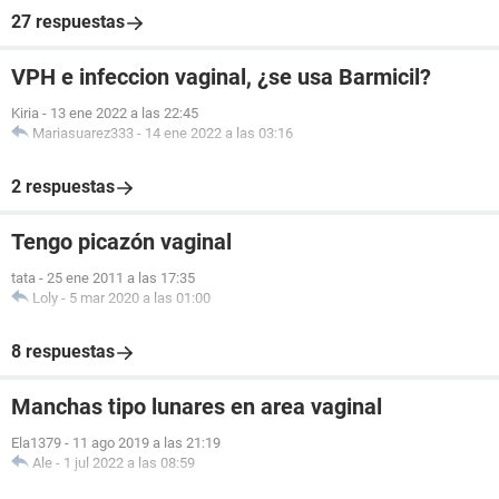
27 respuestas
VPH e infeccion vaginal, ¿se usa Barmicil?
Kiria
-
13 ene 2022 a las 22:45
Mariasuarez333
-
14 ene 2022 a las 03:16
2 respuestas
Tengo picazón vaginal
tata
-
25 ene 2011 a las 17:35
Loly
-
5 mar 2020 a las 01:00
8 respuestas
Manchas tipo lunares en area vaginal
Ela1379
-
11 ago 2019 a las 21:19
Ale
-
1 jul 2022 a las 08:59