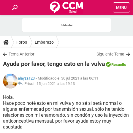
MENU
INICIO
FOROS
Foros
Embarazo
SALUD
Tema Anterior
Siguiente Tema
Ayuda por favor, tengo esto en la vulva
Resuelto
FAMILIA
alayza123
- Modificado el 30 jul 2021 a las 06:11
NUTRICIÓN
Prisxi -
15 jun 2021 a las 19:13
Hola,
BIENESTAR
Hace poco noté ezto en mi vulva y no sé si será normal o
alguna enfermedad por transmisión sexual, sólo he tenido
SEXUALIDAD
relaciones con mi enamorado, sin condón y uso la inyección
anticonceptiva mensual, por favor ayuda estoy muy
asustada
GLOSARIO