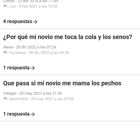
Lizinni
-
23 abr 2014 a las 17:44
Leo
-
5 feb 2021 a las 13:20
4 respuestas
¿Por qué mi novio me toca la cola y los senos?
Alexa
-
28 dic 2022 a las 07:24
Yucareux
-
28 dic 2022 a las 08:26
1 respuesta
Que pasa si mí novio me mama los pechos
milagro
-
20 may 2021 a las 21:56
arjenro300
-
20 may 2021 a las 23:38
1 respuesta