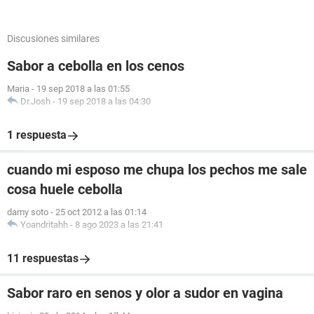
Discusiones similares
Sabor a cebolla en los cenos
Maria
-
19 sep 2018 a las 01:55
Dr.Josh
-
19 sep 2018 a las 04:30
1 respuesta
cuando mi esposo me chupa los pechos me sale
cosa huele cebolla
damy soto
-
25 oct 2012 a las 01:14
Yoandritahh
-
8 ago 2023 a las 21:41
11 respuestas
Sabor raro en senos y olor a sudor en vagina