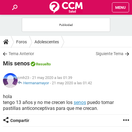
MENU
INICIO
FOROS
Foros
Adolescentes
SALUD
Tema Anterior
Siguiente Tema
Mis senos
Resuelto
FAMILIA
cmh23
- 21 may 2020 a las 01:39
NUTRICIÓN
Hermanamayor
-
21 may 2020 a las 01:42
hola
BIENESTAR
tengo 13 años y no me crecen los
senos
puedo tomar
pastillas anticonceptivas para que me crecan.
SEXUALIDAD
Compartir
GLOSARIO