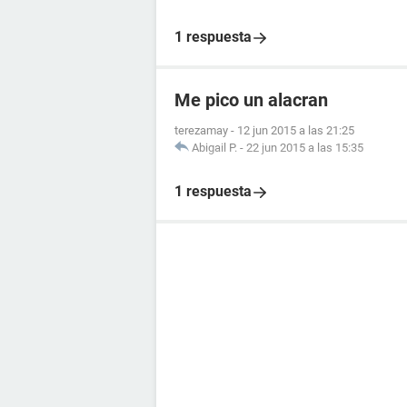
1 respuesta
Me pico un alacran
terezamay
-
12 jun 2015 a las 21:25
Abigail P.
-
22 jun 2015 a las 15:35
1 respuesta