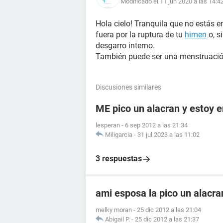
Modificado el 11 jun 2020 a las 14:4
Hola cielo! Tranquila que no estás
fuera por la ruptura de tu
himen
o, s
desgarro interno.
También puede ser una menstruación 
Discusiones similares
ME pico un alacran y estoy
lesperan
-
6 sep 2012 a las 21:34
Miligarcia
-
31 jul 2023 a las 11:02
3 respuestas
ami esposa la pico un alacr
melky moran
-
25 dic 2012 a las 21:04
Abigail P.
-
25 dic 2012 a las 21:37