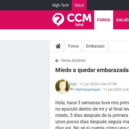
High-Tech
Salud
FOROS
SALUD
Foros
Embarazo
Tema Anterior
Miedo a quedar embarazada
Dylz
- 11 jun 2020 a las 07:58
Hermanamayor
-
11 jun 2020 a la
Hola, hace 3 semanas tuve mis prime
no eyaculó dentro de mí y al final 
miedo, 5 días después de la primera 
unos pocos días después seguía ma
días así. No sé si cuenta cómo una