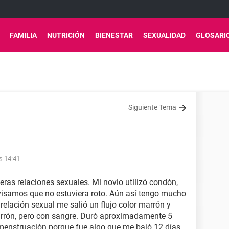
FAMILIA
NUTRICIÓN
BIENESTAR
SEXUALIDAD
GLOSARI
Siguiente Tema
s 14:41
ras relaciones sexuales. Mi novio utilizó condón,
revisamos que no estuviera roto. Aún así tengo mucho
relación sexual me salió un flujo color marrón y
rrón, pero con sangre. Duró aproximadamente 5
 menstruación porque fue algo que me bajó 12 días