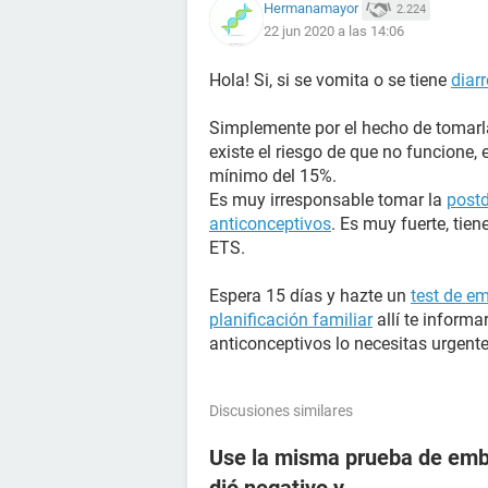
Hermanamayor
2.224
22 jun 2020 a las 14:06
Hola! Si, si se vomita o se tiene
diar
Simplemente por el hecho de tomarl
existe el riesgo de que no funcione, 
mínimo del 15%.
Es muy irresponsable tomar la
post
anticonceptivos
. Es muy fuerte, ti
ETS.
Espera 15 días y hazte un
test de e
planificación familiar
allí te inform
anticonceptivos lo necesitas urgent
Discusiones similares
Use la misma prueba de emba