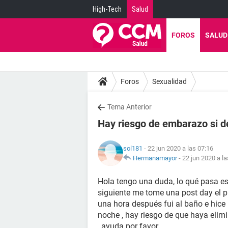
High-Tech
Salud
FOROS
SALUD
Foros
Sexualidad
Tema Anterior
Hay riesgo de embarazo si d
sol181
- 22 jun 2020 a las 07:16
Hermanamayor
-
22 jun 2020 a la
Hola tengo una duda, lo qué pasa es 
siguiente me tome una post day el 
una hora después fui al baño e hice 
noche , hay riesgo de que haya elimi
, ayuda por favor