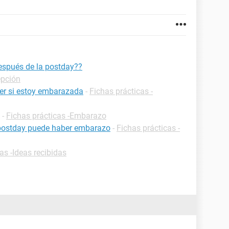
espués de la postday??
epción
er si estoy embarazada
-
Fichas prácticas -
-
Fichas prácticas -Embarazo
postday puede haber embarazo
-
Fichas prácticas -
as -Ideas recibidas