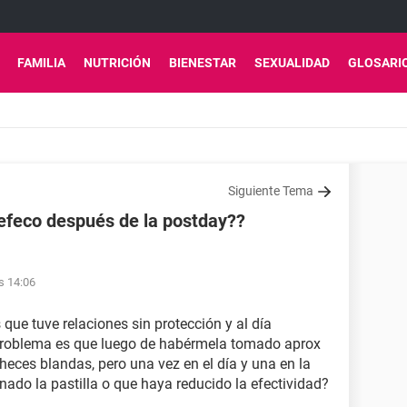
FAMILIA
NUTRICIÓN
BIENESTAR
SEXUALIDAD
GLOSARI
Siguiente Tema
efeco después de la postday??
s 14:06
que tuve relaciones sin protección y al día
problema es que luego de habérmela tomado aprox
heces blandas, pero una vez en el día y una en la
nado la pastilla o que haya reducido la efectividad?