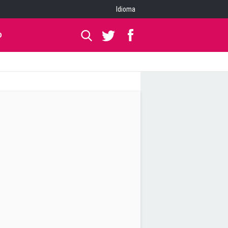
Idioma
O