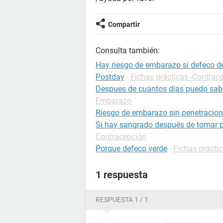
Compartir
Consulta también:
Hay riesgo de embarazo si defeco d
Postday
-
Fichas prácticas -Contrac
Despues de cuantos dias puedo sab
Embarazo
Riesgo de embarazo sin penetracion
Si hay sangrado después de tomar 
Contracepción
Porque defeco verde
-
Fichas práctic
1 respuesta
RESPUESTA 1 / 1