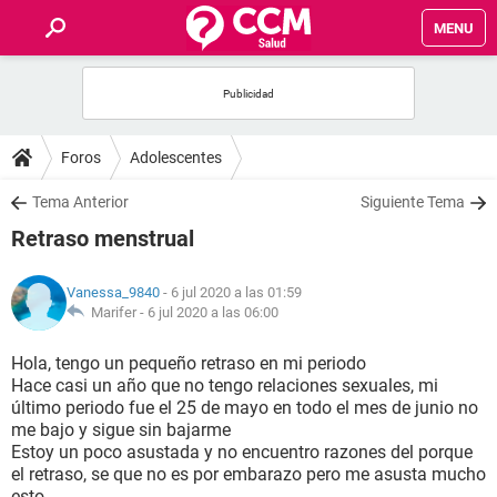
MENU
INICIO
FOROS
Foros
Adolescentes
SALUD
Tema Anterior
Siguiente Tema
Retraso menstrual
FAMILIA
Vanessa_9840
- 6 jul 2020 a las 01:59
NUTRICIÓN
Marifer -
6 jul 2020 a las 06:00
Hola, tengo un pequeño retraso en mi periodo
BIENESTAR
Hace casi un año que no tengo relaciones sexuales, mi
último periodo fue el 25 de mayo en todo el mes de junio no
SEXUALIDAD
me bajo y sigue sin bajarme
Estoy un poco asustada y no encuentro razones del porque
el retraso, se que no es por embarazo pero me asusta mucho
GLOSARIO
esto