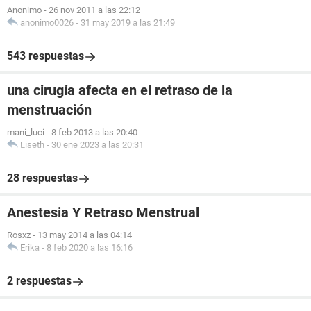
Anonimo
-
26 nov 2011 a las 22:12
anonimo0026
-
31 may 2019 a las 21:49
543 respuestas
una cirugía afecta en el retraso de la
menstruación
mani_luci
-
8 feb 2013 a las 20:40
Liseth
-
30 ene 2023 a las 20:31
28 respuestas
Anestesia Y Retraso Menstrual
Rosxz
-
13 may 2014 a las 04:14
Erika
-
8 feb 2020 a las 16:16
2 respuestas