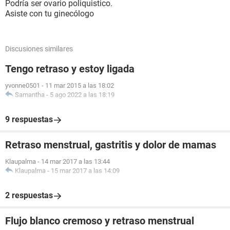
Podría ser ovario poliquistico.
Asiste con tu ginecólogo
Discusiones similares
Tengo retraso y estoy ligada
yvonne0501
-
11 mar 2015 a las 18:02
Samantha
-
5 ago 2022 a las 18:19
9 respuestas
Retraso menstrual, gastritis y dolor de mamas
Klaupalma
-
14 mar 2017 a las 13:44
Klaupalma
-
15 mar 2017 a las 14:09
2 respuestas
Flujo blanco cremoso y retraso menstrual