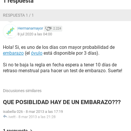
1 respuesta
RESPUESTA 1 / 1
Hermanamayor
2.224
8 jul 2020 a las 04:00
Hola! Si, es uno de los días con mayor probabilidad de
embarazo
(el
óvulo
está disponible por 3 días).
Si no te baja la regla en fecha espera a tener 10 días de
retraso menstrual para hacer un test de embarazo. Suerte!
Discusiones similares
QUE POSIBLIDAD HAY DE UN EMBARAZO???
isabella 026
-
8 mar 2013 a las 17:19
ivett
-
8 mar 2013 a las 21:28
1 respuesta