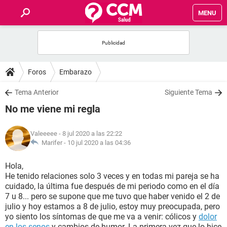
MENU
INICIO
FOROS
Foros
Embarazo
SALUD
Tema Anterior
Siguiente Tema
No me viene mi regla
FAMILIA
Valeeeee
- 8 jul 2020 a las 22:22
NUTRICIÓN
Marifer -
10 jul 2020 a las 04:36
Hola,
BIENESTAR
He tenido relaciones solo 3 veces y en todas mi pareja se ha
cuidado, la última fue después de mi periodo como en el día
SEXUALIDAD
7 u 8... pero se supone que me tuvo que haber venido el 2 de
julio y hoy estamos a 8 de julio, estoy muy preocupada, pero
yo siento los síntomas de que me va a venir: cólicos y
dolor
GLOSARIO
en los senos
y cambios de humor. La primera vez que lo hice