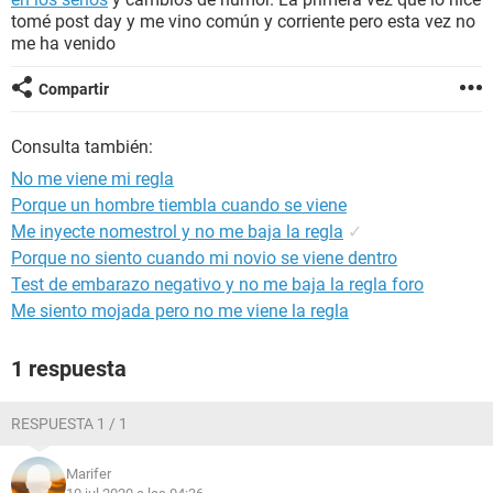
tomé post day y me vino común y corriente pero esta vez no
me ha venido
Compartir
Consulta también:
No me viene mi regla
Porque un hombre tiembla cuando se viene
Me inyecte nomestrol y no me baja la regla
✓
Porque no siento cuando mi novio se viene dentro
Test de embarazo negativo y no me baja la regla foro
Me siento mojada pero no me viene la regla
1 respuesta
RESPUESTA 1 / 1
Marifer