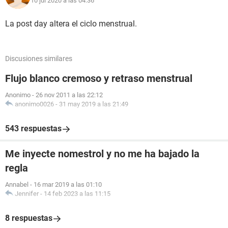
10 jul 2020 a las 04:36
La post day altera el ciclo menstrual.
Discusiones similares
Flujo blanco cremoso y retraso menstrual
Anonimo
-
26 nov 2011 a las 22:12
anonimo0026
-
31 may 2019 a las 21:49
543 respuestas
Me inyecte nomestrol y no me ha bajado la
regla
Annabel
-
16 mar 2019 a las 01:10
Jennifer
-
14 feb 2023 a las 11:15
8 respuestas