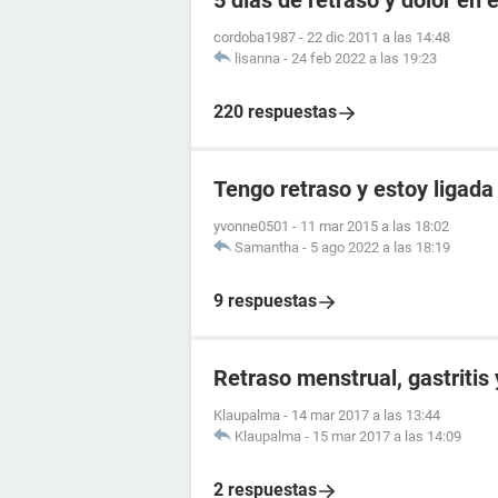
5 días de retraso y dolor en e
cordoba1987
-
22 dic 2011 a las 14:48
lisanna
-
24 feb 2022 a las 19:23
220 respuestas
Tengo retraso y estoy ligada
yvonne0501
-
11 mar 2015 a las 18:02
Samantha
-
5 ago 2022 a las 18:19
9 respuestas
Retraso menstrual, gastritis
Klaupalma
-
14 mar 2017 a las 13:44
Klaupalma
-
15 mar 2017 a las 14:09
2 respuestas