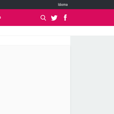
Idioma
O