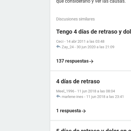
que considerarlo y ver las causas.
Discusiones similares
Tengo 4 días de retraso y d
Ceci
-
14 abr 2011 a las 03:48
Zay_24
-
30 jun 2020 a las 21:09
137 respuestas
4 días de retraso
Meel_1996
-
11 jun 2018 a las 08:04
marlene-ines
-
11 jun 2018 a las 23:41
1 respuesta