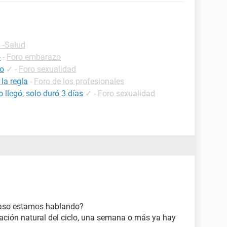
 -Salud
o
-
Foro embarazo
co
✓
-
Foro sexualidad
la regla
-
Foro de los profesionales
 llegó, solo duró 3 días
✓
-
Foro sexualidad
traso estamos hablando?
ación natural del ciclo, una semana o más ya hay