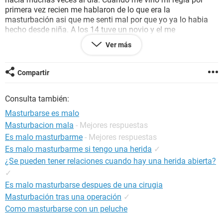
primera vez recien me hablaron de lo que era la
masturbación asi que me senti mal por que yo ya lo habia
hecho desde niña. A los 14 tuve un novio y el me
masturbaba con sus dedos o frotandonos. Y a los 15 mi
Ver más
amiga me compró un consolador y pues lo use. Aun me
siento un poco mal por eso. Queria saber si es normal hacer
eso desde niña por que...me siento insegura. Tener esos
Compartir
pensamientos sobre el sexo y demas a los 9 me preocupa.
Alguien por favor responda :(
Consulta también:
Masturbarse es malo
Masturbacion mala
- Mejores respuestas
Es malo masturbarme
- Mejores respuestas
Es malo masturbarme si tengo una herida
✓
¿Se pueden tener relaciones cuando hay una herida abierta?
✓
Es malo masturbarse despues de una cirugia
Masturbación tras una operación
✓
Como masturbarse con un peluche