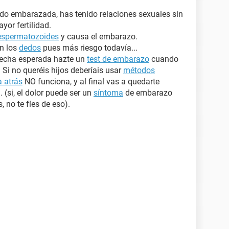
do embarazada, has tenido relaciones sexuales sin
yor fertilidad.
espermatozoides
y causa el embarazo.
n los
dedos
pues más riesgo todavía...
fecha esperada hazte un
test de embarazo
cuando
 Si no queréis hijos deberíais usar
métodos
 atrás
NO funciona, y al final vas a quedarte
 (si, el dolor puede ser un
síntoma
de embarazo
 no te fíes de eso).