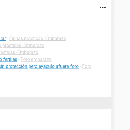
lar
-
Fichas prácticas -Embarazo
s prácticas -Embarazo
rácticas -Embarazo
 fertiles
-
Foro embarazo
 sin protección pero eyaculo afuera foro
-
Foro