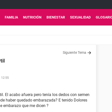
FAMILIA
NUTRICIÓN
BIENESTAR
SEXUALIDAD
GLOSARI
Siguiente Tema
til
s 12:55
til. El acabo afuera pero tenía los dedos con semen
pude haber quedado embarazada? E tenido Dolores
de embarazo que me dicen ?