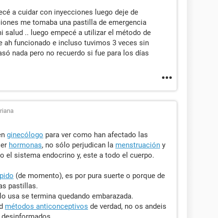
cé a cuidar con inyecciones luego deje de
ciones me tomaba una pastilla de emergencia
i salud .. luego empecé a utilizar el método de
e ah funcionado e incluso tuvimos 3 veces sin
só nada pero no recuerdo si fue para los días
riana
men
ginecólogo
para ver como han afectado las
ser
hormonas
, no sólo perjudican la
menstruación
y
o el sistema endocrino y, este a todo el cuerpo.
mpido
(de momento), es por pura suerte o porque de
s pastillas.
n lo usa se termina quedando embarazada.
ad
métodos anticonceptivos
de verdad, no os andeis
s desinformados.