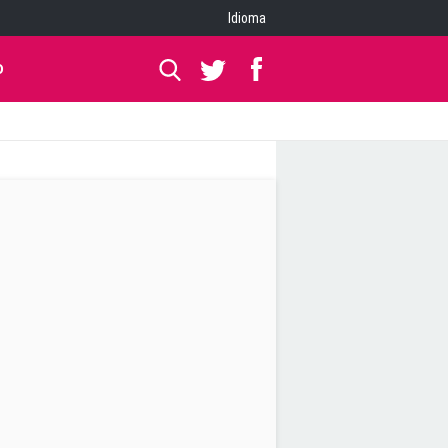
Idioma
O