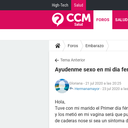
High-Tech
Salud
FOROS
SALUD
Foros
Embarazo
Tema Anterior
Ayudenme sexo en mi dia fer
Gloriana
- 21 jul 2020 a las 20:25
Hermanamayor
-
23 jul 2020 a la
Hola,
Tuve con mi marido el Primer día fér
y los metió en mi vagina será que 
de caderas nose si sea un síntoma 