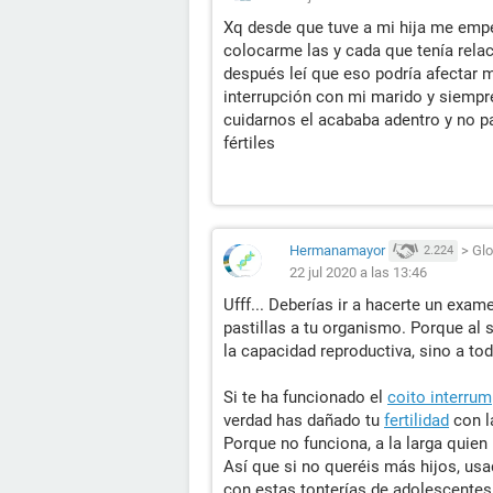
Xq desde que tuve a mi hija me empe
colocarme las y cada que tenía rela
después leí que eso podría afectar m
interrupción con mi marido y siempr
cuidarnos el acababa adentro y no pa
fértiles
Hermanamayor
>
Glo
2.224
22 jul 2020 a las 13:46
Ufff... Deberías ir a hacerte un exa
pastillas a tu organismo. Porque al 
la capacidad reproductiva, sino a tod
Si te ha funcionado el
coito interru
verdad has dañado tu
fertilidad
con la
Porque no funciona, a la larga quie
Así que si no queréis más hijos, us
con estas tonterías de adolescente