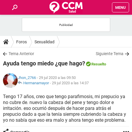
MENU
INICIO
FOROS
Foros
Sexualidad
SALUD
Tema Anterior
Siguiente Tema
Ayuda tengo miedo ¿que hago?
Resuelto
FAMILIA
Jhon_2766
- 29 jul 2020 a las 09:50
NUTRICIÓN
Hermanamayor
-
29 jul 2020 a las 14:37
Tengo 17 años, creo que tengo parafimosis, mi prepucio ya
BIENESTAR
no cubre de. nuevo la cabeza del pene y tengo dolor e
irritación. eso ocurrió después de hacer para atrás el
SEXUALIDAD
prepucio dado a que la tenía siempre cubriendo la cabeza y
yo no sabía que eso era malo y ahora tengo este problema.
GLOSARIO