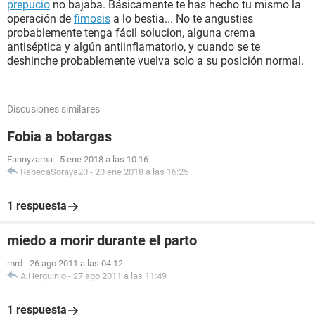
prepucio
no bajaba. Básicamente te has hecho tu mismo la
operación de
fimosis
a lo bestia... No te angusties
probablemente tenga fácil solucion, alguna crema
antiséptica y algún antiinflamatorio, y cuando se te
deshinche probablemente vuelva solo a su posición normal.
Discusiones similares
Fobia a botargas
Fannyzama
-
5 ene 2018 a las 10:16
RebecaSoraya20
-
20 ene 2018 a las 16:25
1 respuesta
miedo a morir durante el parto
mrd
-
26 ago 2011 a las 04:12
A.Herquinio
-
27 ago 2011 a las 11:49
1 respuesta