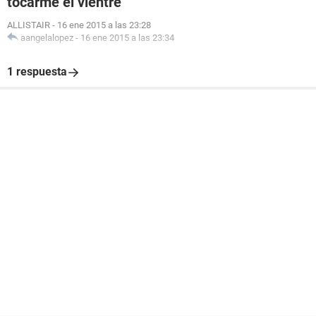
tocarme el vientre
ALLISTAIR
-
16 ene 2015 a las 23:28
aangelalopez
-
16 ene 2015 a las 23:34
1 respuesta