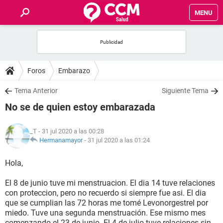
MENU
INICIO
FOROS
Foros
Embarazo
SALUD
Tema Anterior
Siguiente Tema
No se de quien estoy embarazada
FAMILIA
_T
- 31 jul 2020 a las 00:28
NUTRICIÓN
Hermanamayor
-
31 jul 2020 a las 01:24
Hola,
BIENESTAR
El 8 de junio tuve mi menstruacion. El dia 14 tuve relaciones
SEXUALIDAD
con proteccion, pero no recuerdo si siempre fue asi. El dia
que se cumplian las 72 horas me tomé Levonorgestrel por
miedo. Tuve una segunda menstruación. Ese mismo mes
GLOSARIO
comenzando el 23 de junio. El 4 de julio tuve relaciones sin