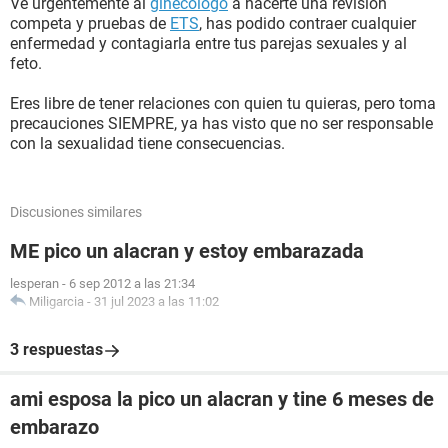
Ve urgentemente al
ginecólogo
a hacerte una revisión
competa y pruebas de
ETS
, has podido contraer cualquier
enfermedad y contagiarla entre tus parejas sexuales y al
feto.
Eres libre de tener relaciones con quien tu quieras, pero toma
precauciones SIEMPRE, ya has visto que no ser responsable
con la sexualidad tiene consecuencias.
Discusiones similares
ME pico un alacran y estoy embarazada
lesperan
-
6 sep 2012 a las 21:34
Miligarcia
-
31 jul 2023 a las 11:02
3 respuestas
ami esposa la pico un alacran y tine 6 meses de
embarazo