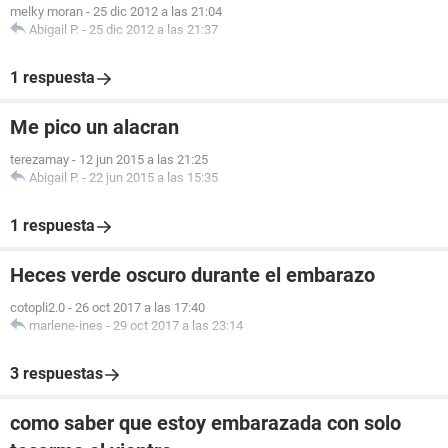
melky moran
-
25 dic 2012 a las 21:04
Abigail P.
-
25 dic 2012 a las 21:37
1 respuesta
Me pico un alacran
terezamay
-
12 jun 2015 a las 21:25
Abigail P.
-
22 jun 2015 a las 15:35
1 respuesta
Heces verde oscuro durante el embarazo
cotopli2.0
-
26 oct 2017 a las 17:40
marlene-ines
-
29 oct 2017 a las 23:14
3 respuestas
como saber que estoy embarazada con solo