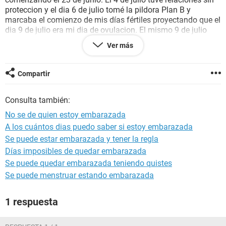
proteccion y el dia 6 de julio tomé la pildora Plan B y
marcaba el comienzo de mis días fértiles proyectando que el
dia 9 de julio era mi dia de ovulacion. El mismo 9 de julio
tuve relaciones, pero con proteccion. Por ultimo, el dia 18 sin
Ver más
proteccion estan, segun mi calendario, en los dias no fertiles.
Me realicé una prueba de embarazo y salió positiva.
Solo deseo saber si quedé embarazada en Junio o Julio.
Compartir
Consulta también:
No se de quien estoy embarazada
A los cuántos dias puedo saber si estoy embarazada
Se puede estar embarazada y tener la regla
Días imposibles de quedar embarazada
Se puede quedar embarazada teniendo quistes
Se puede menstruar estando embarazada
1 respuesta