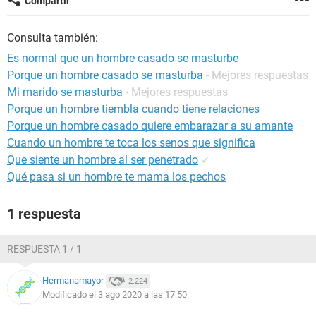
Compartir
Consulta también:
Es normal que un hombre casado se masturbe
Porque un hombre casado se masturba
- Mejores respuestas
Mi marido se masturba
- Mejores respuestas
Porque un hombre tiembla cuando tiene relaciones
Porque un hombre casado quiere embarazar a su amante
Cuando un hombre te toca los senos que significa
Que siente un hombre al ser penetrado
✓
Qué pasa si un hombre te mama los pechos
1 respuesta
RESPUESTA 1 / 1
Hermanamayor
2.224
Modificado el 3 ago 2020 a las 17:50