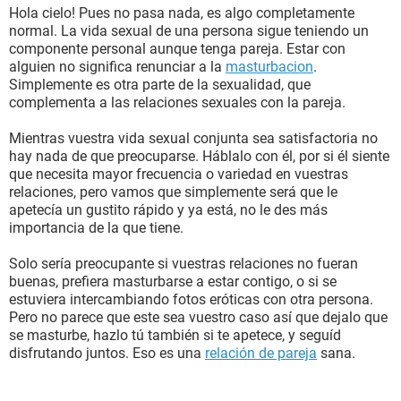
Hola cielo! Pues no pasa nada, es algo completamente
normal. La vida sexual de una persona sigue teniendo un
componente personal aunque tenga pareja. Estar con
alguien no significa renunciar a la
masturbacion
.
Simplemente es otra parte de la sexualidad, que
complementa a las relaciones sexuales con la pareja.
Mientras vuestra vida sexual conjunta sea satisfactoria no
hay nada de que preocuparse. Háblalo con él, por si él siente
que necesita mayor frecuencia o variedad en vuestras
relaciones, pero vamos que simplemente será que le
apetecía un gustito rápido y ya está, no le des más
importancia de la que tiene.
Solo sería preocupante si vuestras relaciones no fueran
buenas, prefiera masturbarse a estar contigo, o si se
estuviera intercambiando fotos eróticas con otra persona.
Pero no parece que este sea vuestro caso así que dejalo que
se masturbe, hazlo tú también si te apetece, y seguíd
disfrutando juntos. Eso es una
relación de pareja
sana.