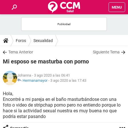
MENU
INICIO
FOROS
Foros
Sexualidad
SALUD
Tema Anterior
Siguiente Tema
Mi esposo se masturba con porno
FAMILIA
Johanna
- 3 ago 2020 a las 06:41
NUTRICIÓN
Hermanamayor
-
3 ago 2020 a las 17:43
Hola,
BIENESTAR
Encontré a mi pareja en el baño masturbándose con una
foto o video de stripchap porno pero no entiendo porque lo
SEXUALIDAD
hace si la actividad sexual nuestra es muy buena no que
podría estar pasando
GLOSARIO