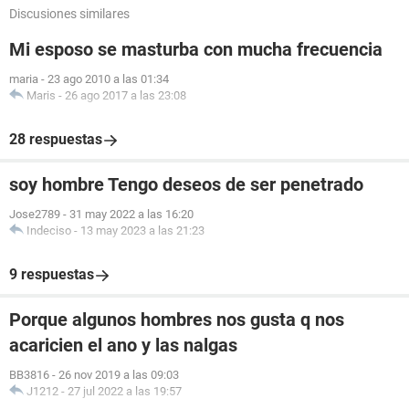
Discusiones similares
Mi esposo se masturba con mucha frecuencia
maria
-
23 ago 2010 a las 01:34
Maris
-
26 ago 2017 a las 23:08
28 respuestas
soy hombre Tengo deseos de ser penetrado
Jose2789
-
31 may 2022 a las 16:20
Indeciso
-
13 may 2023 a las 21:23
9 respuestas
Porque algunos hombres nos gusta q nos
acaricien el ano y las nalgas
BB3816
-
26 nov 2019 a las 09:03
J1212
-
27 jul 2022 a las 19:57