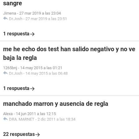
sangre
Jimena
-
27 mar 2019 a las 23:04
Dr.Josh
-
27 mar 2019 a las 23:51
1 respuesta
me he echo dos test han salido negativo y no ve
baja la regla
1265bnj
-
14 may 2015 a las 01:21
Dr.Josh
-
14 may 2015 a las 06:48
1 respuesta
manchado marron y ausencia de regla
Alexa
-
14 jun 2011 a las 12:15
DRA. MARNET
-
2 dic 2011 a las 18:34
22 respuestas