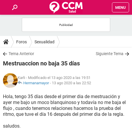
MENU
INICIO
FOROS
Foros
Sexualidad
SALUD
Tema Anterior
Siguiente Tema
Mestruaccion no baja 35 días
FAMILIA
Karli
- Modificado el 13 ago 2020 a las 19:51
NUTRICIÓN
Hermanamayor
-
13 ago 2020 a las 22:52
Hola, tengo 35 días desde el primer dia de mestruación y
BIENESTAR
ayer me bajo un moco blanquinoso y todavía no me baja el
flujo , cuando tenemos relaciones hacemos la prueba del
SEXUALIDAD
ritmo, que tuve el día 16 después del primer dia de la regla.
saludos.
GLOSARIO