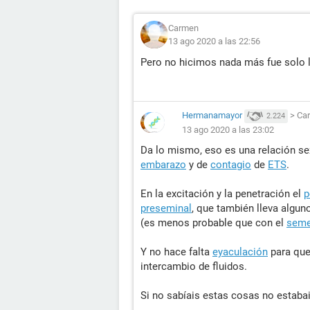
Carmen
13 ago 2020 a las 22:56
Pero no hicimos nada más fue solo la
Hermanamayor
>
Ca
2.224
13 ago 2020 a las 23:02
Da lo mismo, eso es una relación se
embarazo
y de
contagio
de
ETS
.
En la excitación y la penetración el
p
preseminal
, que también lleva algu
(es menos probable que con el
sem
Y no hace falta
eyaculación
para que
intercambio de fluidos.
Si no sabíais estas cosas no estaba