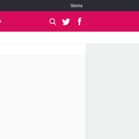
Idioma
O