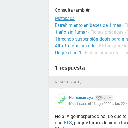
Consulta también:
Metesaca
Estreñimiento en bebes de 1 mes
-
F
1 año sin fumar
-
Fichas prácticas -
Threchop suspensión dosis para niñ
Alfa 1 globulina alta
-
Fichas práctic
Herpes tipo 1
-
Fichas prácticas -Glo
1 respuesta
RESPUESTA 1 / 1
Hermanamayor
2.224
Modificado el 13 ago 2020 a las 22:
Hola! Algo inesperado no. Lo que te
una
ETS
, porque habeis tenido relac