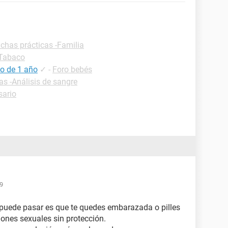
ichas prácticas -Familia
 Tabaco
o de 1 año
✓
-
Foro bebés
as -Análisis de sangre
sario
49
 puede pasar es que te quedes embarazada o pilles
iones sexuales sin protección.