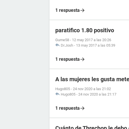
1 respuesta
paratifico 1.80 positivo
Gume58
-
12 may 2017 a las 20:26
Dr.Josh
-
13 may 2017 a las 05:39
1 respuesta
A las mujeres les gusta mete
Hugo805
-
24 nov 2020 a las 21:02
Hugo805
-
24 nov 2020 a las 21:17
1 respuesta
Cuánto de Threchop le debo 