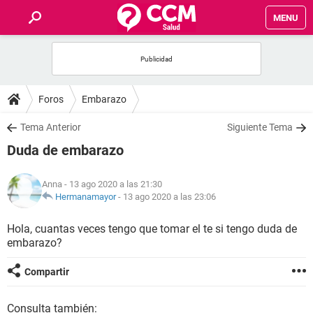
MENU
INICIO
FOROS
Foros
Embarazo
SALUD
Tema Anterior
Siguiente Tema
Duda de embarazo
FAMILIA
Anna
- 13 ago 2020 a las 21:30
NUTRICIÓN
Hermanamayor
-
13 ago 2020 a las 23:06
Hola, cuantas veces tengo que tomar el te si tengo duda de
BIENESTAR
embarazo?
SEXUALIDAD
Compartir
GLOSARIO
Consulta también: