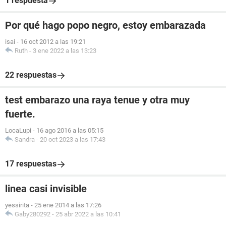
1 respuesta
Por qué hago popo negro, estoy embarazada
isai
-
16 oct 2012 a las 19:21
Ruth
-
3 ene 2022 a las 13:23
22 respuestas
test embarazo una raya tenue y otra muy
fuerte.
LocaLupi
-
16 ago 2016 a las 05:15
Sandra
-
20 oct 2023 a las 17:43
17 respuestas
linea casi invisible
yessirita
-
25 ene 2014 a las 17:26
Gaby280292
-
25 abr 2022 a las 10:41