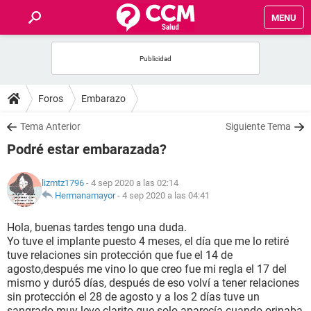
MENU
INICIO
FOROS
Foros
Embarazo
SALUD
Tema Anterior
Siguiente Tema
Podré estar embarazada?
FAMILIA
lizmtz1796
- 4 sep 2020 a las 02:14
NUTRICIÓN
Hermanamayor
-
4 sep 2020 a las 04:41
Hola, buenas tardes tengo una duda.
BIENESTAR
Yo tuve el implante puesto 4 meses, el día que me lo retiré
tuve relaciones sin protección que fue el 14 de
SEXUALIDAD
agosto,después me vino lo que creo fue mi regla el 17 del
mismo y duró5 días, después de eso volví a tener relaciones
sin protección el 28 de agosto y a los 2 días tuve un
GLOSARIO
sangrado muy leve clarito que solo aparecía cuando orinaba