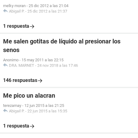
melky moran
-
25 dic 2012 a las 21:04
Abigail P.
-
25 dic 2012 a las 21:37
1 respuesta
Me salen gotitas de líquido al presionar los
senos
Anonimo
-
15 may 2011 a las 22:15
DRA. MARNET
-
24 nov 2018 a las 17:46
146 respuestas
Me pico un alacran
terezamay
-
12 jun 2015 a las 21:25
Abigail P.
-
22 jun 2015 a las 15:35
1 respuesta