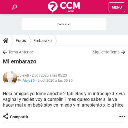
MENU
INICIO
FOROS
Foros
Embarazo
SALUD
Tema Anterior
Siguiente Tema
Mi embarazo
FAMILIA
Zuleydi
- 2 oct 2020 a las 05:23
NUTRICIÓN
Aleja35
-
2 oct 2020 a las 05:35
Hola amigas yo tome anoche 2 tabletas y m introduje 3 x via
BIENESTAR
vaginal y recién voy a cumplir 1 mes quiero saber si le va
hacer mal a m bebé stoy cn miedo y m arrepiento x lo q hice
SEXUALIDAD
Compartir
GLOSARIO