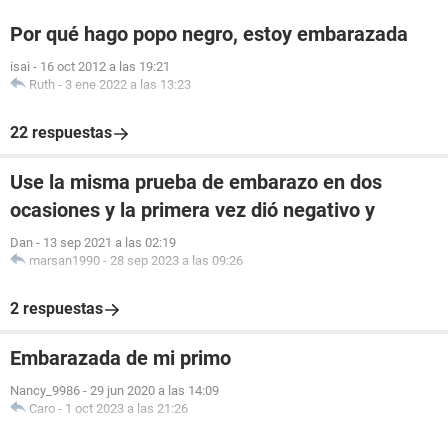
Por qué hago popo negro, estoy embarazada
isai
-
16 oct 2012 a las 19:21
Ruth
-
3 ene 2022 a las 13:23
22 respuestas
Use la misma prueba de embarazo en dos
ocasiones y la primera vez dió negativo y
Dan
-
13 sep 2021 a las 02:19
marsan1990
-
28 sep 2023 a las 09:26
2 respuestas
Embarazada de mi primo
Nancy_9986
-
29 jun 2020 a las 14:09
Caro
-
1 oct 2023 a las 21:26