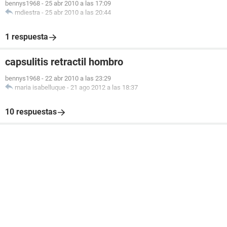
bennys1968
-
25 abr 2010 a las 17:09
mdiestra
-
25 abr 2010 a las 20:44
1 respuesta
capsulitis retractil hombro
bennys1968
-
22 abr 2010 a las 23:29
maria isabelluque
-
21 ago 2012 a las 18:37
10 respuestas