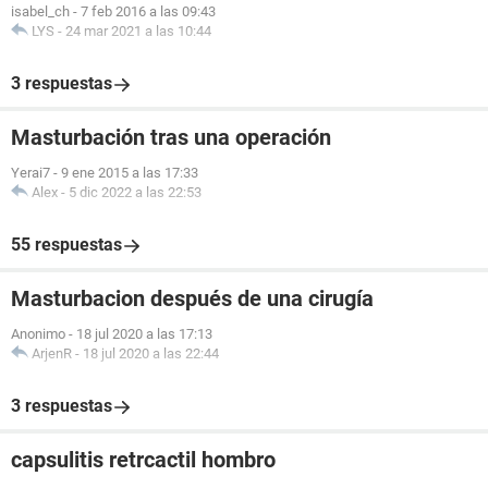
isabel_ch
-
7 feb 2016 a las 09:43
LYS
-
24 mar 2021 a las 10:44
3 respuestas
Masturbación tras una operación
Yerai7
-
9 ene 2015 a las 17:33
Alex
-
5 dic 2022 a las 22:53
55 respuestas
Masturbacion después de una cirugía
Anonimo
-
18 jul 2020 a las 17:13
ArjenR
-
18 jul 2020 a las 22:44
3 respuestas
capsulitis retrcactil hombro