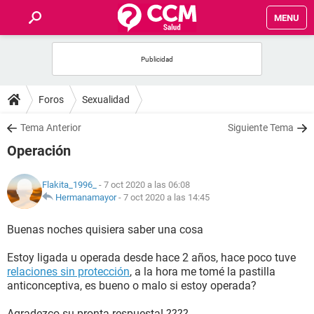
MENU
INICIO
FOROS
Foros
Sexualidad
SALUD
Tema Anterior
Siguiente Tema
Operación
FAMILIA
Flakita_1996_
- 7 oct 2020 a las 06:08
NUTRICIÓN
Hermanamayor
-
7 oct 2020 a las 14:45
Buenas noches quisiera saber una cosa
BIENESTAR
Estoy ligada u operada desde hace 2 años, hace poco tuve
SEXUALIDAD
relaciones sin protección
, a la hora me tomé la pastilla
anticonceptiva, es bueno o malo si estoy operada?
GLOSARIO
Agradezco su pronta respuesta! ????