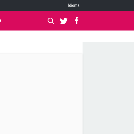
Idioma
O