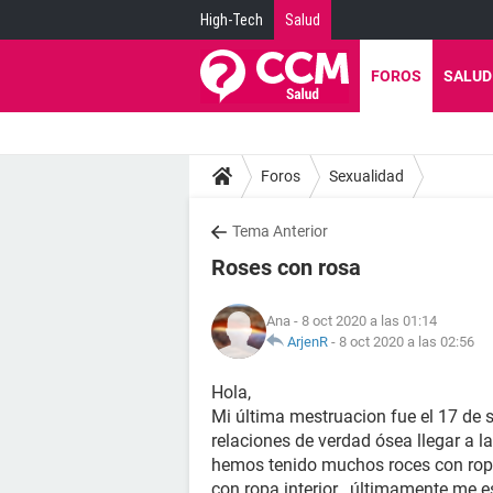
High-Tech
Salud
FOROS
SALUD
Foros
Sexualidad
Tema Anterior
Roses con rosa
Ana
- 8 oct 2020 a las 01:14
ArjenR
-
8 oct 2020 a las 02:56
Hola,
Mi última mestruacion fue el 17 de 
relaciones de verdad ósea llegar a 
hemos tenido muchos roces con ropa
con ropa interior , últimamente me