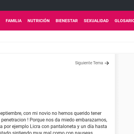
FAMILIA
NUTRICIÓN
BIENESTAR
SEXUALIDAD
GLOSARI
Siguiente Tema
septiembre, con mi novio no hemos querido tener
la penetracion ! Porque nos da miedo embarazarnos,
 por ejemplo Licra con pantaloneta y un día hasta
 estado sintiendo muy mal como con nauseas ,