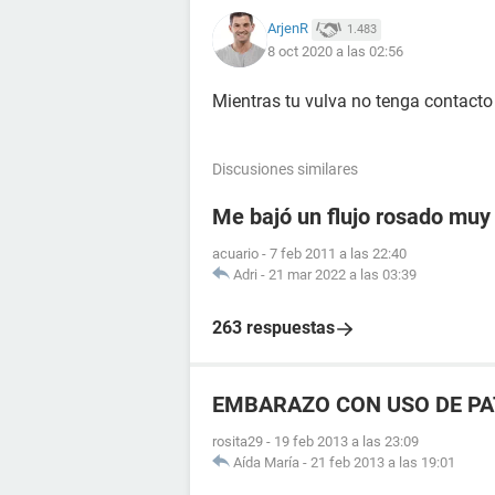
ArjenR
1.483
8 oct 2020 a las 02:56
Mientras tu vulva no tenga contacto 
Discusiones similares
Me bajó un flujo rosado muy c
acuario
-
7 feb 2011 a las 22:40
Adri
-
21 mar 2022 a las 03:39
263 respuestas
EMBARAZO CON USO DE P
rosita29
-
19 feb 2013 a las 23:09
Aída María
-
21 feb 2013 a las 19:01