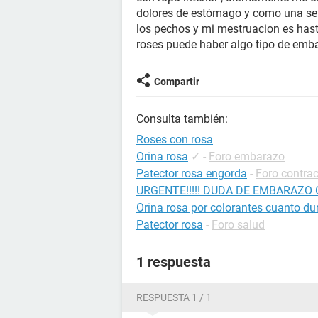
dolores de estómago y como una se
los pechos y mi mestruacion es hasta
roses puede haber algo tipo de emba
Compartir
Consulta también:
Roses con rosa
Orina rosa
✓
-
Foro embarazo
Patector rosa engorda
-
Foro contra
URGENTE!!!!! DUDA DE EMBARAZO
Orina rosa por colorantes cuanto du
Patector rosa
-
Foro salud
1 respuesta
RESPUESTA 1 / 1