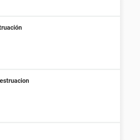
truación
mestruacion