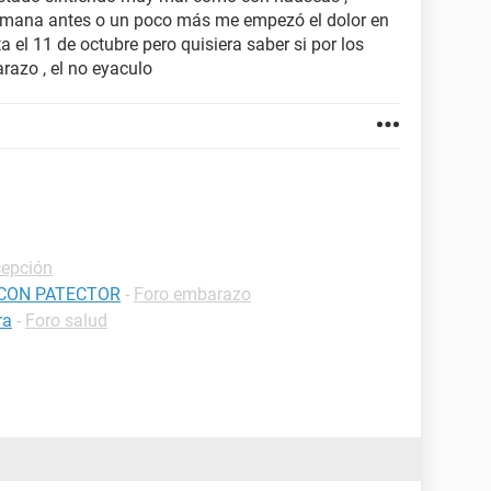
mana antes o un poco más me empezó el dolor en
 el 11 de octubre pero quisiera saber si por los
razo , el no eyaculo
cepción
 CON PATECTOR
-
Foro embarazo
ra
-
Foro salud