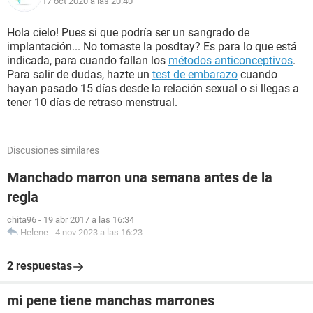
17 oct 2020 a las 20:40
Hola cielo! Pues si que podría ser un sangrado de
implantación... No tomaste la posdtay? Es para lo que está
indicada, para cuando fallan los
métodos anticonceptivos
.
Para salir de dudas, hazte un
test de embarazo
cuando
hayan pasado 15 días desde la relación sexual o si llegas a
tener 10 días de retraso menstrual.
Discusiones similares
Manchado marron una semana antes de la
regla
chita96
-
19 abr 2017 a las 16:34
Helene
-
4 nov 2023 a las 16:23
2 respuestas
mi pene tiene manchas marrones