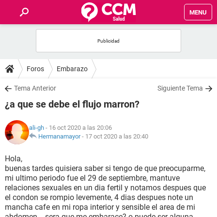
MENU
INICIO
FOROS
Foros
Embarazo
SALUD
Tema Anterior
Siguiente Tema
¿a que se debe el flujo marron?
FAMILIA
ali-gh
- 16 oct 2020 a las 20:06
NUTRICIÓN
Hermanamayor
-
17 oct 2020 a las 20:40
Hola,
BIENESTAR
buenas tardes quisiera saber si tengo de que preocuparme,
mi ultimo periodo fue el 29 de septiembre, mantuve
SEXUALIDAD
relaciones sexuales en un dia fertil y notamos despues que
el condon se rompio levemente, 4 dias despues note un
mancha cafe en mi ropa interior y sensible el area de mi
GLOSARIO
abdomen... sera que me embarace? o puede ser alguna