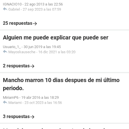
IGNACIO10
-
22 ago 2013 a las 22:56
Gabriel
-
27 sep 2023 a las 07:59
25 respuestas
Alguien me puede explicar que puede ser
Usuario_1_
-
30 jun 2019 a las 19:45
Mayoskauseche
-
16 dic 2021 a las 03:20
2 respuestas
Mancho marron 10 dias despues de mi último
periodo.
MiriamP6
-
19 abr 2016 a las 18:29
Mariami
-
23 oct 2023 a las 16:56
3 respuestas