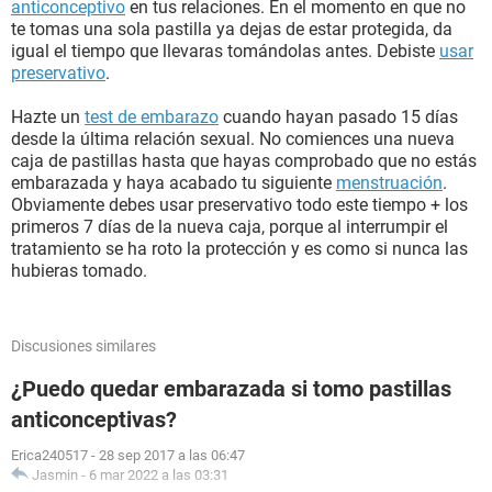
anticonceptivo
en tus relaciones. En el momento en que no
te tomas una sola pastilla ya dejas de estar protegida, da
igual el tiempo que llevaras tomándolas antes. Debiste
usar
preservativo
.
Hazte un
test de embarazo
cuando hayan pasado 15 días
desde la última relación sexual. No comiences una nueva
caja de pastillas hasta que hayas comprobado que no estás
embarazada y haya acabado tu siguiente
menstruación
.
Obviamente debes usar preservativo todo este tiempo + los
primeros 7 días de la nueva caja, porque al interrumpir el
tratamiento se ha roto la protección y es como si nunca las
hubieras tomado.
Discusiones similares
¿Puedo quedar embarazada si tomo pastillas
anticonceptivas?
Erica240517
-
28 sep 2017 a las 06:47
Jasmin
-
6 mar 2022 a las 03:31