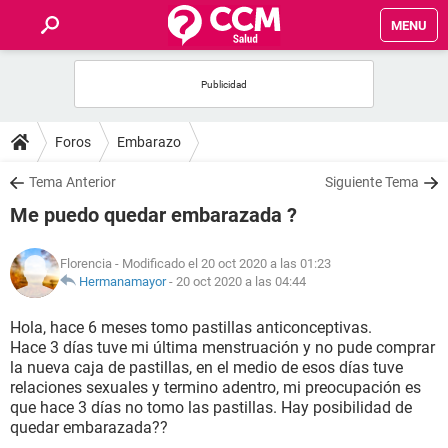
MENU
INICIO
FOROS
Foros
Embarazo
SALUD
Tema Anterior
Siguiente Tema
Me puedo quedar embarazada ?
FAMILIA
Florencia
- Modificado el 20 oct 2020 a las 01:23
NUTRICIÓN
Hermanamayor
-
20 oct 2020 a las 04:44
Hola, hace 6 meses tomo pastillas anticonceptivas.
BIENESTAR
Hace 3 días tuve mi última menstruación y no pude comprar
la nueva caja de pastillas, en el medio de esos días tuve
SEXUALIDAD
relaciones sexuales y termino adentro, mi preocupación es
que hace 3 días no tomo las pastillas. Hay posibilidad de
quedar embarazada??
GLOSARIO