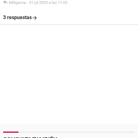
Miligarcia
-
31 jul 2023 a las 11:02
3 respuestas