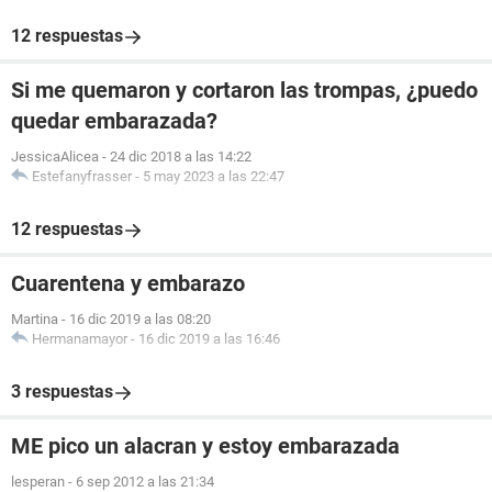
12 respuestas
Si me quemaron y cortaron las trompas, ¿puedo
quedar embarazada?
JessicaAlicea
-
24 dic 2018 a las 14:22
Estefanyfrasser
-
5 may 2023 a las 22:47
12 respuestas
Cuarentena y embarazo
Martina
-
16 dic 2019 a las 08:20
Hermanamayor
-
16 dic 2019 a las 16:46
3 respuestas
ME pico un alacran y estoy embarazada
lesperan
-
6 sep 2012 a las 21:34