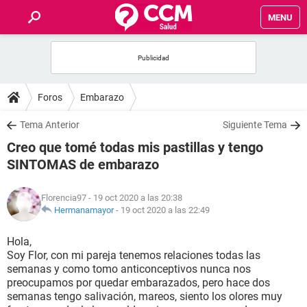
MENU
INICIO
FOROS
Foros
Embarazo
SALUD
Tema Anterior
Siguiente Tema
Creo que tomé todas mis pastillas y tengo
FAMILIA
SINTOMAS de embarazo
NUTRICIÓN
Florencia97
- 19 oct 2020 a las 20:38
Hermanamayor
-
19 oct 2020 a las 22:49
BIENESTAR
Hola,
Soy Flor, con mi pareja tenemos relaciones todas las
SEXUALIDAD
semanas y como tomo anticonceptivos nunca nos
preocupamos por quedar embarazados, pero hace dos
semanas tengo salivación, mareos, siento los olores muy
GLOSARIO