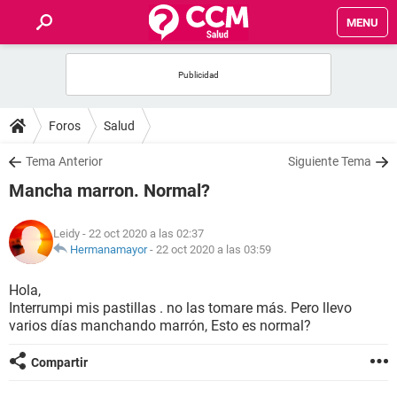
MENU
INICIO
FOROS
Foros
Salud
SALUD
Tema Anterior
Siguiente Tema
Mancha marron. Normal?
FAMILIA
Leidy
- 22 oct 2020 a las 02:37
NUTRICIÓN
Hermanamayor
-
22 oct 2020 a las 03:59
Hola,
BIENESTAR
Interrumpi mis pastillas . no las tomare más. Pero llevo
varios días manchando marrón, Esto es normal?
SEXUALIDAD
Compartir
GLOSARIO