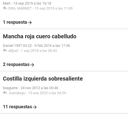
Mart
-
14 sep 2019 a las 16:18
DRA. MARNET
-
15 sep 2019 a las 11:49
1 respuesta
Mancha roja cuero cabelludo
Daniel.1997.03.22
-
9 feb 2016 a las 17:36
Alljoel
-
1 sep 2018 a las 00:43
2 respuestas
Costilla izquierda sobresaliente
bxaguirre
-
24 nov 2012 a las 00:46
Juandiego
-
15 ene 2022 a las 04:29
11 respuestas