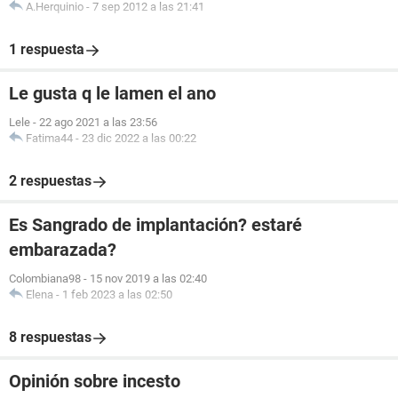
A.Herquinio
-
7 sep 2012 a las 21:41
1 respuesta
Le gusta q le lamen el ano
Lele
-
22 ago 2021 a las 23:56
Fatima44
-
23 dic 2022 a las 00:22
2 respuestas
Es Sangrado de implantación? estaré
embarazada?
Colombiana98
-
15 nov 2019 a las 02:40
Elena
-
1 feb 2023 a las 02:50
8 respuestas
Opinión sobre incesto