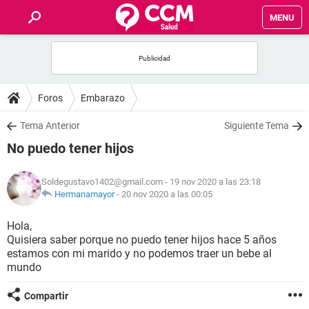
MENU
INICIO
FOROS
Foros
Embarazo
SALUD
Tema Anterior
Siguiente Tema
No puedo tener hijos
FAMILIA
Soldegustavo1402@gmail.com
- 19 nov 2020 a las 23:18
NUTRICIÓN
Hermanamayor
-
20 nov 2020 a las 00:05
Hola,
BIENESTAR
Quisiera saber porque no puedo tener hijos hace 5 años
estamos con mi marido y no podemos traer un bebe al
SEXUALIDAD
mundo
Compartir
GLOSARIO