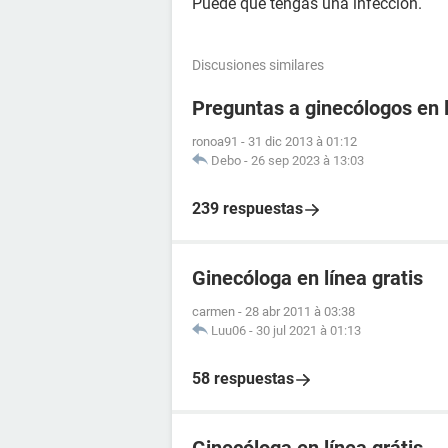
Puede que tengas una infección.
Discusiones similares
Preguntas a ginecólogos en l
ronoa91
-
31 dic 2013 à 01:12
Debo
-
26 sep 2023 à 13:03
239 respuestas
Ginecóloga en línea gratis
carmen
-
28 abr 2011 à 03:38
Luu06
-
30 jul 2021 à 01:13
58 respuestas