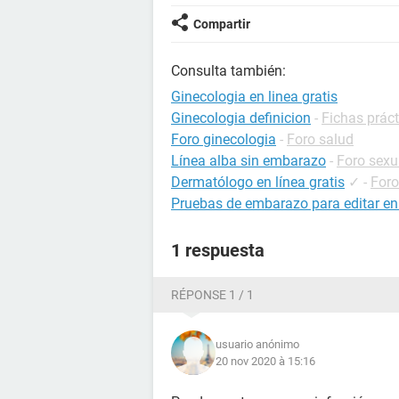
Compartir
Consulta también:
Ginecologia en linea gratis
Ginecologia definicion
-
Fichas práct
Foro ginecologia
-
Foro salud
Línea alba sin embarazo
-
Foro sexu
Dermatólogo en línea gratis
✓
-
Foro
Pruebas de embarazo para editar en
1 respuesta
RÉPONSE 1 / 1
usuario anónimo
20 nov 2020 à 15:16