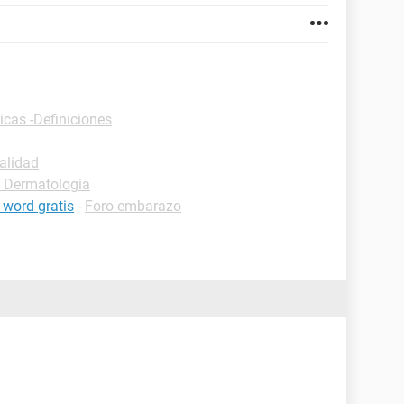
icas -Definiciones
alidad
 Dermatologia
 word gratis
-
Foro embarazo