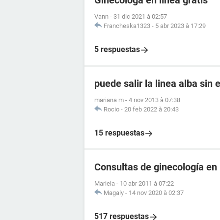
Ginecóloga en línea grátis
Vann
-
31 dic 2021 à 02:57
Francheska1323
-
5 abr 2023 à 17:29
5 respuestas
puede salir la linea alba sin
mariana m
-
4 nov 2013 à 07:38
Rocio
-
20 feb 2022 à 20:43
15 respuestas
Consultas de ginecología en 
Mariela
-
10 abr 2011 à 07:22
Magaly
-
14 nov 2020 à 02:37
517 respuestas