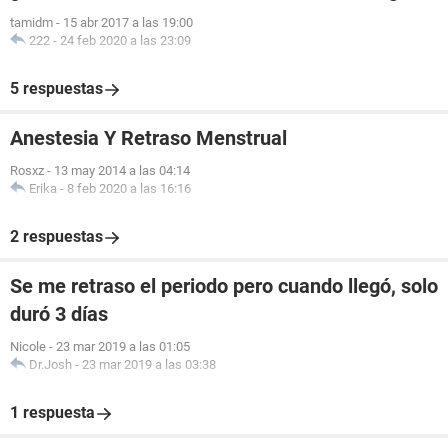
tamidm
-
15 abr 2017 a las 19:00
222
-
24 feb 2020 a las 23:09
5 respuestas
Anestesia Y Retraso Menstrual
Rosxz
-
13 may 2014 a las 04:14
Erika
-
8 feb 2020 a las 16:16
2 respuestas
Se me retraso el periodo pero cuando llegó, solo
duró 3 días
Nicole
-
23 mar 2019 a las 01:05
Dr.Josh
-
23 mar 2019 a las 03:38
1 respuesta