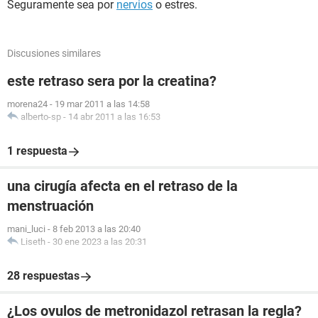
Seguramente sea por
nervios
o estres.
Discusiones similares
este retraso sera por la creatina?
morena24
-
19 mar 2011 a las 14:58
alberto-sp
-
14 abr 2011 a las 16:53
1 respuesta
una cirugía afecta en el retraso de la
menstruación
mani_luci
-
8 feb 2013 a las 20:40
Liseth
-
30 ene 2023 a las 20:31
28 respuestas
¿Los ovulos de metronidazol retrasan la regla?