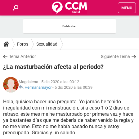
MENU
INICIO
FOROS
Foros
Sexualidad
SALUD
Tema Anterior
Siguiente Tema
¿La masturbación afecta al periodo?
FAMILIA
Magdalena
- 5 dic 2020 a las 00:12
NUTRICIÓN
Hermanamayor
-
5 dic 2020 a las 00:39
Hola, quisiera hacer una pregunta. Yo jamás he tenido
BIENESTAR
irregularidad con mi menstruación, si a caso 1 ó 2 días de
retraso, este mes me he masturbado por primera vez y hace
SEXUALIDAD
ya bastantes días que me debería de haber venido la regla y
no me viene. Esto no me había pasado nunca y estoy
preocupada. Gracias y un saludo.
GLOSARIO