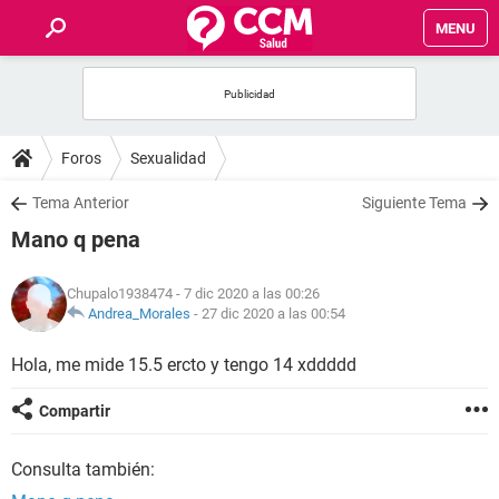
MENU
INICIO
FOROS
Foros
Sexualidad
SALUD
Tema Anterior
Siguiente Tema
Mano q pena
FAMILIA
Chupalo1938474
- 7 dic 2020 a las 00:26
NUTRICIÓN
Andrea_Morales
-
27 dic 2020 a las 00:54
Hola, me mide 15.5 ercto y tengo 14 xddddd
BIENESTAR
Compartir
SEXUALIDAD
Consulta también:
GLOSARIO