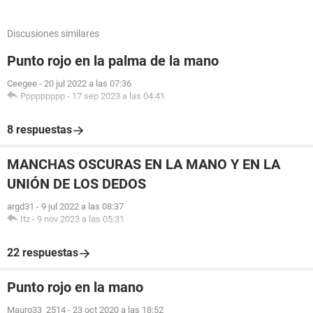
Discusiones similares
Punto rojo en la palma de la mano
Ceegee
-
20 jul 2022 a las 07:36
Ppppppppp
-
17 sep 2023 a las 04:41
8 respuestas
MANCHAS OSCURAS EN LA MANO Y EN LA
UNIÓN DE LOS DEDOS
argd31
-
9 jul 2022 a las 08:37
Itz
-
9 nov 2023 a las 05:31
22 respuestas
Punto rojo en la mano
Mauro33_2514
-
23 oct 2020 a las 18:52