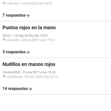
sdenave
-
3 oct 2022 a las 23:09
7 respuestas
Puntos rojos en la mano
Fjsr21
-
13 may 2018 a las 19:24
paciente
-
24 sep 2021 a las 17:41
3 respuestas
Nudillos en manos rojos
Cristian6528
-
19 ene 2017 a las 15:32
IsaiOlivera
-
20 mar 2022 a las 22:10
14 respuestas