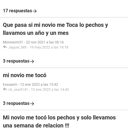
17 respuestas
Que pasa si mi novio me Toca lo pechos y
llavamos un año y un mes
Monseom31
-
22 nov 2021 a las 06:16
Jaguar_MX
-
19 may 2022 a las 18:18
3 respuestas
mi novio me tocó
kssaarm
-
12 ene 2022 a las 13:42
ck_one3141
-
12 ene 2022 a las 14:43
3 respuestas
Mi novio me tocó los pechos y solo llevamos
una semana de relacion !!!