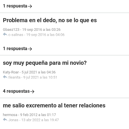
1 respuesta
Problema en el dedo, no se lo que es
Gbaez123
-
19 sep 2016 a las 03:26
c-salinas
-
19 sep 2016 a las 04:06
1 respuesta
soy muy pequeña para mi novio?
Katy-Roar
-
5 jul 2021 a las 04:36
Ileanita
-
9 jul 2021 a las 10:51
4 respuestas
me salio excremento al tener relaciones
hermosa
-
9 feb 2012 a las 01:17
Jonas
-
13 abr 2022 a las 19:47