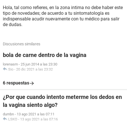
Hola, tal como refieres, en la zona intima no debe haber este
tipo de novedades; de acuerdo a tu sintomatología es
indispensable acudir nuevamente con tu médico para salir
de dudas.
Discusiones similares
bola de carne dentro de la vagina
lorenasm
-
25 jun 2014 a las 23:30
Sio
-
20 dic 2021 a las 23:32
6 respuestas
¿Por que cuando intento meterme los dedos en
la vagina siento algo?
dumbn
-
13 ago 2021 a las 07:11
LSKO
-
13 ago 2021 a las 07:16