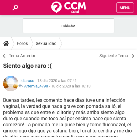
MENU
INICIO
FOROS
Foros
Sexualidad
SALUD
Tema Anterior
Siguiente Tema
Siento algo raro :(
FAMILIA
Lidiaross
- 18 dic 2020 a las 07:41
NUTRICIÓN
Artemia_4798
-
18 dic 2020 a las 18:13
Buenas tardes, les comento hace días tuve una infección
BIENESTAR
vaginal, la verdad que nada grave con pomada salió, el
problema es que entre el clitoris y más arriba siento algo
SEXUALIDAD
duro que cuando me toco así por encima hace que sienta
comezón! La pomada me la puse bien y tome fluconazol, el
ginecólogo dijo que ya estaría bien, fui al tercer día y me dio
GLOSARIO
de alta, pero ayer empecé a sentir eso, y me preocupo,