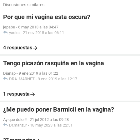
Discusiones similares
Por que mi vagina esta oscura?
jepabe
-
6 may 2013 a las 04:47
yadira
-
21 nov 2018 a las 06:11
4 respuestas
Tengo picazón rasquiña en la vagina
Dianap
-
9 ene 2019 a las 01:22
DRA. MARNET
-
9 ene 2019 a las 12:17
1 respuesta
¿Me puedo poner Barmicil en la vagina?
Ay que dolor!!
-
21 jul 2012 a las 09:28
Dr.manzur
-
18 may 2023 a las 22:51