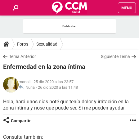
MENU
INICIO
FOROS
Foros
Sexualidad
SALUD
Tema Anterior
Siguiente Tema
Enfermedad en la zona íntima
FAMILIA
manoli
- 25 dic 2020 a las 23:57
NUTRICIÓN
Nuria -
26 dic 2020 a las 11:48
Hola, hará unos días noté que tenía dolor y irritación en la
BIENESTAR
zona íntima y nose que puede ser. Si me pueden ayudar
SEXUALIDAD
Compartir
GLOSARIO
Consulta también: