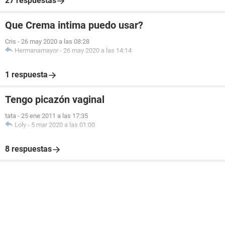
27 respuestas
Que Crema intima puedo usar?
Cris
-
26 may 2020 a las 08:28
Hermanamayor
-
26 may 2020 a las 14:14
1 respuesta
Tengo picazón vaginal
tata
-
25 ene 2011 a las 17:35
Loly
-
5 mar 2020 a las 01:00
8 respuestas