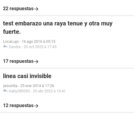
22 respuestas
test embarazo una raya tenue y otra muy
fuerte.
LocaLupi
-
16 ago 2016 à 05:15
Sandra
-
20 oct 2023 à 17:43
17 respuestas
linea casi invisible
yessirita
-
25 ene 2014 à 17:26
Gaby280292
-
25 abr 2022 à 10:41
12 respuestas