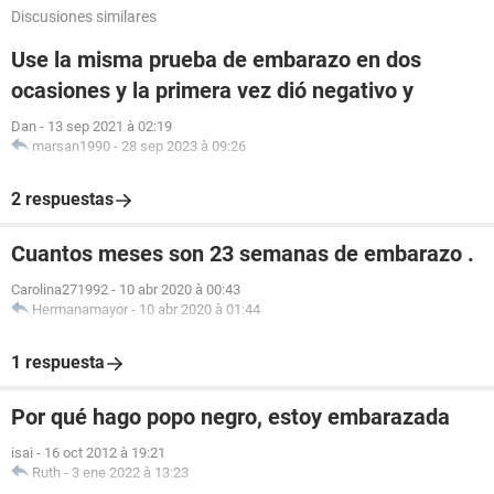
Discusiones similares
Use la misma prueba de embarazo en dos
ocasiones y la primera vez dió negativo y
Dan
-
13 sep 2021 à 02:19
marsan1990
-
28 sep 2023 à 09:26
2 respuestas
Cuantos meses son 23 semanas de embarazo .
Carolina271992
-
10 abr 2020 à 00:43
Hermanamayor
-
10 abr 2020 à 01:44
1 respuesta
Por qué hago popo negro, estoy embarazada
isai
-
16 oct 2012 à 19:21
Ruth
-
3 ene 2022 à 13:23