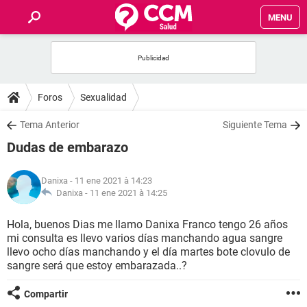
MENU
INICIO
FORUMS
Foros
Sexualidad
SALUD
Tema Anterior
Siguiente Tema
Dudas de embarazo
FAMILIA
Danixa
- 11 ene 2021 à 14:23
NUTRICIÓN
Danixa -
11 ene 2021 à 14:25
Hola, buenos Dias me llamo Danixa Franco tengo 26 años
BIENESTAR
mi consulta es llevo varios días manchando agua sangre
llevo ocho días manchando y el día martes bote clovulo de
SEXUALIDAD
sangre será que estoy embarazada..?
Compartir
GLOSARIO