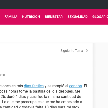
FAMILIA
NUTRICIÓN
BIENESTAR
SEXUALIDAD
GLOSARI
Siguiente Tema
8:28
aciones en mis
días fertiles
y se rompió el
condón
. El
ocas horas tomé la pastilla del día después. Me
l 26, duró 4 días y casi fue la misma cantidad de
ja. Lo que me preocupa es que me ha empezado a
 cantidad y todavía falta 13 días para mi prox