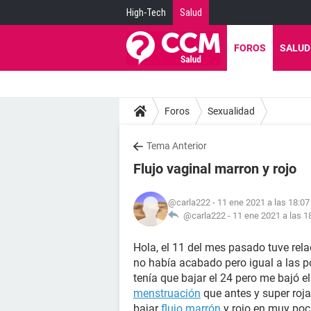
High-Tech
Salud
FOROS
SALUD
Foros
Sexualidad
Tema Anterior
Flujo vaginal marron y rojo
@carla222
- 11 ene 2021 a las 18:07
@carla222 -
11 ene 2021 a las 1
Hola, el 11 del mes pasado tuve rel
no había acabado pero igual a las p
tenía que bajar el 24 pero me bajó e
menstruación
que antes y super ro
bajar
flujo marrón
y rojo en muy poca