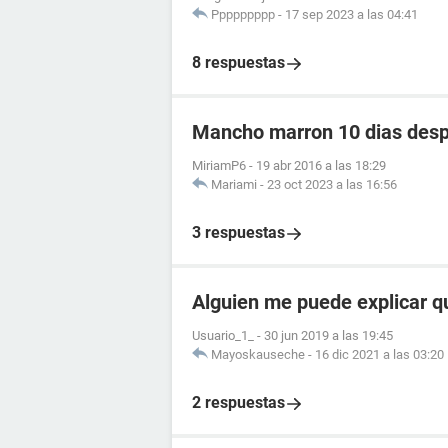
Ppppppppp
-
17 sep 2023 a las 04:41
8 respuestas
Mancho marron 10 dias despu
MiriamP6
-
19 abr 2016 a las 18:29
Mariami
-
23 oct 2023 a las 16:56
3 respuestas
Alguien me puede explicar q
Usuario_1_
-
30 jun 2019 a las 19:45
Mayoskauseche
-
16 dic 2021 a las 03:20
2 respuestas