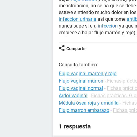
menstruación, no se ha que se debe 
estuve sintiendo mucho dolor en lo
infeccion urinaria
asi que tome
anti
nunca supe si era
infeccion
ya que n
empiece a bajar flujo marrón y rojo)
Compartir
Consulta también:
Flujo vaginal marron y rojo
Flujo vaginal marron
-
Fichas prácti
Flujo vaginal normal
-
Fichas prácti
Ardor vaginal
-
Fichas prácticas -Glo
Médula ósea roja y amarilla
-
Fichas
Flujo marron embarazo
-
Fichas prá
1 respuesta