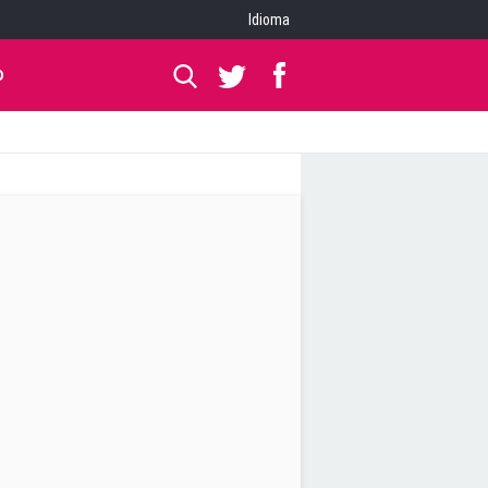
Idioma
O