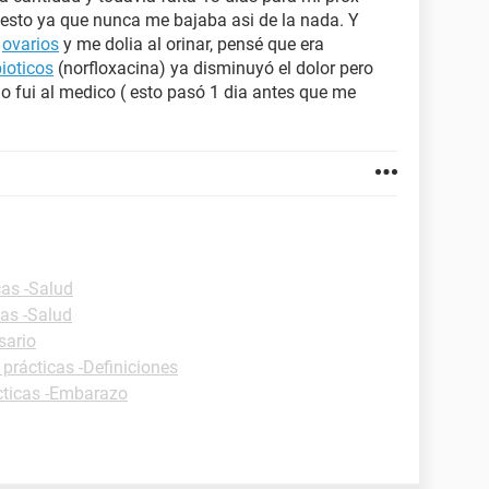
esto ya que nunca me bajaba asi de la nada. Y
s
ovarios
y me dolia al orinar, pensé que era
bioticos
(norfloxacina) ya disminuyó el dolor pero
o fui al medico ( esto pasó 1 dia antes que me
cas -Salud
cas -Salud
sario
 prácticas -Definiciones
cticas -Embarazo