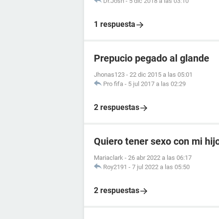
Dr.Josh
-
5 dic 2018 a las 03:10
1 respuesta
Prepucio pegado al glande
Jhonas123
-
22 dic 2015 a las 05:01
Pro fifa
-
5 jul 2017 a las 02:29
2 respuestas
Quiero tener sexo con mi hij
Mariaclark
-
26 abr 2022 a las 06:17
Roy2191
-
7 jul 2022 a las 05:50
2 respuestas