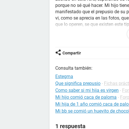
porque no sé qué hacer. Mi hijo tie
manifestado que el prepusio de su pe
vi, como se aprecia en las fotos, qu
que lo operen, se que existen este t
pegadita y que no le baja es muy poq
diferente a la cirugía??. Por tener e
expliqué como debe hacer una nueva
Compartir
Muchas gracias.
Consulta también:
Estegma
Que significa prepusio
-
Fichas práct
Como saber si mi hija es virgen
-
For
Mi hijo comió caca de paloma
-
Foro
Mi hija de 1 año comió caca de pa
Mi bb se comió un huevito de choco
1 respuesta