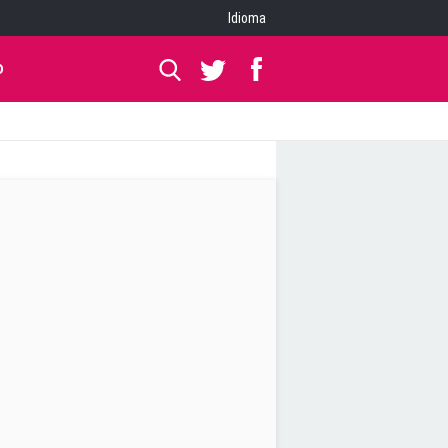
Idioma
O