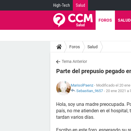
High-Tech
Salud
FOROS
SALUD
Foros
Salud
Tema Anterior
Parte del prepusio pegado en
MarisolPaenz
- Modificado el 20 ene
Sebastian_9657
-
20 ene 2021 a 
Hola, soy una madre preocupada. Po
país, no me atienden en el hospital, 
tardan varios días.
Escribo en este foro, esperando su 