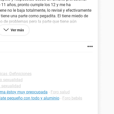
ne 11 años, pronto cumple los 12 y me ha
ne no le baja totalmente, lo revisé y efectivamente
e tiene una parte como pegadita. El tiene miedo de
ipo de problemas pero la parte que tiene aún
uita. En este caso, existe algún tratamiento
Ver más
sta parte plegada, tenía estegma en esta zona y ya le
 higiene de su penecito.
icas -Definiciones
o sexualidad
 sexualidad
loma éstoy muy preocupada
-
Foro salud
late pequeño con todo y aluminio
-
Foro bebés