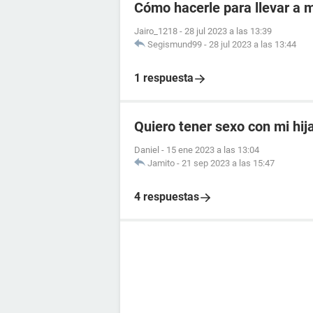
Cómo hacerle para llevar a m
Jairo_1218
-
28 jul 2023 a las 13:39
Segismund99
-
28 jul 2023 a las 13:44
1 respuesta
Quiero tener sexo con mi hij
Daniel
-
15 ene 2023 a las 13:04
Jamito
-
21 sep 2023 a las 15:47
4 respuestas