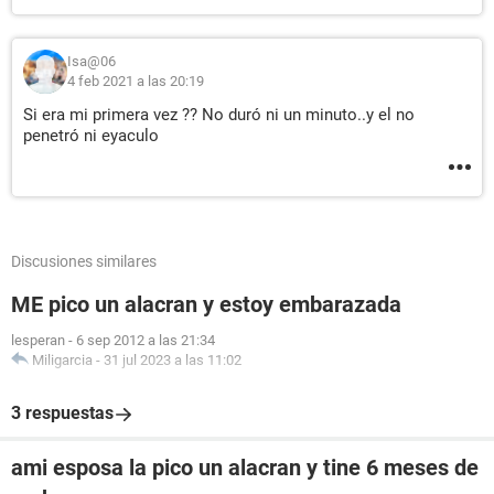
Isa@06
4 feb 2021 a las 20:19
Si era mi primera vez ?? No duró ni un minuto..y el no
penetró ni eyaculo
Discusiones similares
ME pico un alacran y estoy embarazada
lesperan
-
6 sep 2012 a las 21:34
Miligarcia
-
31 jul 2023 a las 11:02
3 respuestas
ami esposa la pico un alacran y tine 6 meses de