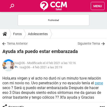
MENU
INICIO
FOROS
Foros
Adolescentes
SALUD
Tema Anterior
Siguiente Tema
Ayuda xfa puedo estar embarazada
FAMILIA
Isa@06
- Modificado el 4 feb 2021 a las 10:16
NUTRICIÓN
Isa@06 -
4 feb 2021 a las 20:19
Hola,era virgen y el acto no duró ni un minuto tuve relación
BIENESTAR
con mi novio no. Uvo penetración y no eyaculo tenía el
pene
seco ? Será q puedo estar embarazada Después de hacer
SEXUALIDAD
eso 3 Dias después siento estos síntomas me da ganas de
orinar bastante y tengo cólicos ?? Xfa ayuda y Gracias
GLOSARIO