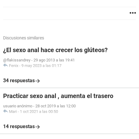
Discusiones similares
¿El sexo anal hace crecer los glúteos?
@flakissandrey
-
29 ago 2013 a las 19:41
Fenix
-
9 may 2023 a las 01:17
34 respuestas
Practicar sexo anal , aumenta el trasero
usuario anónimo
-
28 oct 2019 a las 12:00
Mari
-
1 oct 2021 a las 00:50
14 respuestas