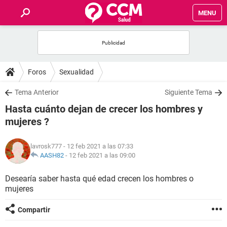
MENU
INICIO
FOROS
Foros
Sexualidad
SALUD
Tema Anterior
Siguiente Tema
Hasta cuánto dejan de crecer los hombres y
FAMILIA
mujeres ?
NUTRICIÓN
lavrosk777
- 12 feb 2021 a las 07:33
AASH82
-
12 feb 2021 a las 09:00
BIENESTAR
Desearía saber hasta qué edad crecen los hombres o
mujeres
SEXUALIDAD
Compartir
GLOSARIO