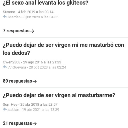
¿El sexo anal levanta los glúteos?
Susana
-
4 feb 2019 a las 03:14
Marden
-
8 jun 2023 a las 04:35
7 respuestas
¿Puedo dejar de ser virgen mi me masturbó con
los dedos?
Owen2308
-
29 ago 2016 a las 21:33
AriGuevara
-
28 oct 2023 a las 02:24
89 respuestas
¿Puedo dejar de ser virgen al masturbarme?
Sun_Hee
-
25 abr 2018 a las 23:57
sabian
-
19 abr 2021 a las 13:39
21 respuestas